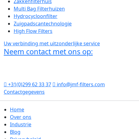
Zakkenfilterhuis
Multi Bag Filterhuizen
Hydrocycloonfilter
Zuigpadscantechnologie
High Flow Filters
Uw verbinding met uitzonderlijke service
Neem contact met ons op:
Vleetstraat 14 J
1446 AP Purmerend
Nederland
+31(0)299 62 33 37
info@jmf-filters.com
Contactgegevens
Home
Over ons
Industrie
Blog