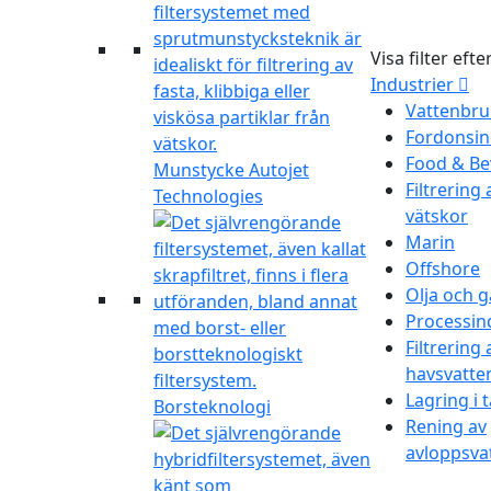
Visa filter efte
Industrier
Vattenbru
Fordonsin
Food & Be
Munstycke Autojet
Filtrering 
Technologies
vätskor
Marin
Offshore
Olja och g
Processin
Filtrering 
havsvatte
Lagring i 
Borsteknologi
Rening av
avloppsva