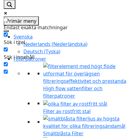
Primär meny
Endast exakta matchningar
Svenska
Sök i titel
Nederlands
(
Nederländska
)
Deutsch
(
Tyska
)
Sök i innehåll
Filterpatroner
High flow vattenfilter och
filterpatroner
Filter av rostfritt stal
Smältblåsta Filter