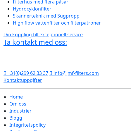
Filterhus med flera påsar
Hydrocyklonfilter
Skannerteknik med Sugpropp
High flow vattenfilter och filterpatroner
Din koppling till exceptionell service
Ta kontakt med oss:
Vleetstraat 14 J
1446 AP Purmerend
Nederländerna
+31(0)299 62 33 37
info@jmf-filters.com
Kontaktuppgifter
Home
Om oss
Industrier
Blogg
Integritetspolicy