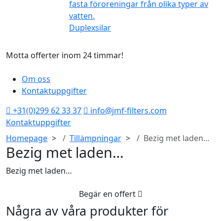
Duplexsilar
Motta offerter inom 24 timmar!
T
Om oss
Kontaktuppgifter
+31(0)299 62 33 37
info@jmf-filters.com
Kontaktuppgifter
Homepage
Tillämpningar
Bezig met laden…
Bezig met laden…
Bezig met laden…
Begär en offert
Några av våra produkter för