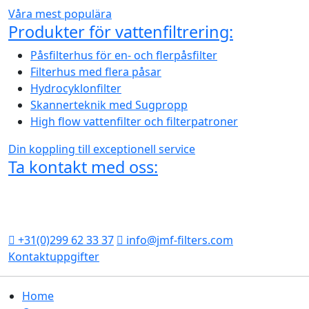
Våra mest populära
Produkter för vattenfiltrering:
Påsfilterhus för en- och flerpåsfilter
Filterhus med flera påsar
Hydrocyklonfilter
Skannerteknik med Sugpropp
High flow vattenfilter och filterpatroner
Din koppling till exceptionell service
Ta kontakt med oss:
Vleetstraat 14 J
1446 AP Purmerend
Nederländerna
+31(0)299 62 33 37
info@jmf-filters.com
Kontaktuppgifter
Home