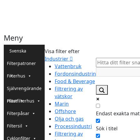
Meny
Svenska
Visa filter efter
Industrier
Filterpatroner
Vattenbruk
Fordonsindustrin
Filterhus
Food & Beverage
Självrengörande
Filtrering av
vätskor
Filter
Plastfilterhus
Marin
Offshore
Endast exakta ma
Filterpåsar
Olja och gas
Filtersil
Processindustri
Sök i titel
Filtrering av
Cyklonfilter