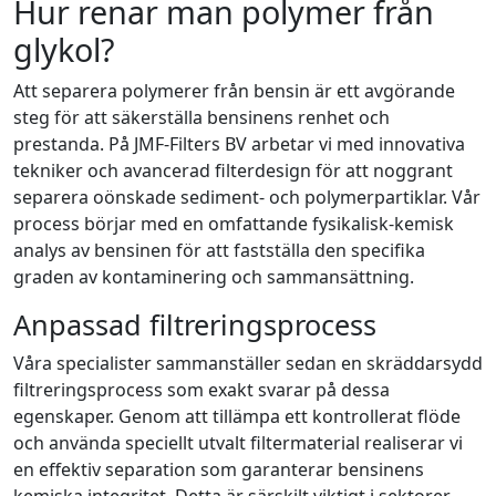
Hur renar man polymer från
glykol?
Att separera polymerer från bensin är ett avgörande
steg för att säkerställa bensinens renhet och
prestanda. På JMF-Filters BV arbetar vi med innovativa
tekniker och avancerad filterdesign för att noggrant
separera oönskade sediment- och polymerpartiklar. Vår
process börjar med en omfattande fysikalisk-kemisk
analys av bensinen för att fastställa den specifika
graden av kontaminering och sammansättning.
Anpassad filtreringsprocess
Våra specialister sammanställer sedan en skräddarsydd
filtreringsprocess som exakt svarar på dessa
egenskaper. Genom att tillämpa ett kontrollerat flöde
och använda speciellt utvalt filtermaterial realiserar vi
en effektiv separation som garanterar bensinens
kemiska integritet. Detta är särskilt viktigt i sektorer