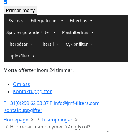
Primär meny
Svenska
Filterpatroner
Filterhus
Självrengörande Filter
Plastfilterhus
Filterpåsar
Filtersil
Cyklonfilter
Duplexfilter
Motta offerter inom 24 timmar!
T
Om oss
Kontaktuppgifter
+31(0)299 62 33 37
info@jmf-filters.com
Kontaktuppgifter
Homepage
Tillämpningar
Hur renar man polymer från glykol?