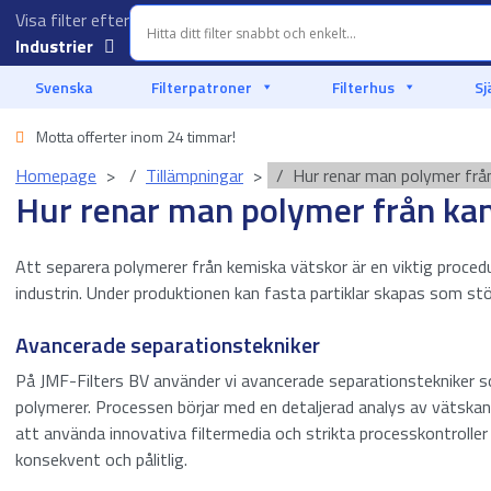
Visa filter efter
Industrier
Vattenbruk
Svenska
Filterpatroner
Filterhus
Sj
Fordonsindustrin
Motta offerter inom 24 timmar!
Homepage
Tillämpningar
Hur renar man polymer frå
Food & Beverage
Hur renar man polymer från ka
Filtrering av vätskor
Att separera polymerer från kemiska vätskor är en viktig proced
Marin
industrin. Under produktionen kan fasta partiklar skapas som 
Offshore
Avancerade separationstekniker
På JMF-Filters BV använder vi avancerade separationstekniker so
Olja och gas
polymerer. Processen börjar med en detaljerad analys av vätskan
att använda innovativa filtermedia och strikta processkontrolle
Processindustri
konsekvent och pålitlig.
Filtrering av