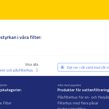
styrkan i våra filter:
Visa alla
Dyk ner i vår värld med vår 
orer och påsfilterhus
igheter
Våra mest populära
gskategorier:
Produkter för vattenfiltrering
Påsfilterhus för en- och flerpås
e Filter
Filterhus med flera påsar
Hydrocyklonfilter