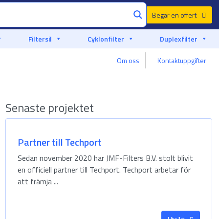
Begär en offert
Filtersil
Cyklonfilter
Duplexfilter
Om oss
Kontaktuppgifter
Tillverkad i Europa, upplev senior kvalitet
Senaste projektet
Partner till Techport
Sedan november 2020 har JMF-Filters B.V. stolt blivit
en officiell partner till Techport. Techport arbetar för
att främja ...