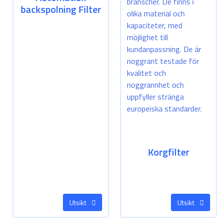
backspolning Filter
Korgfilter
Utsikt
Utsikt