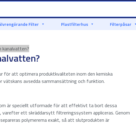
älvrengörande Filter
Plastfilterhus
Filterpåsar
n kanalvatten?
nalvatten?
ur för att optimera produktkvaliteten inom den kemiska
stör vätskans avsedda sammansättning och funktion.
m är speciellt utformade för att effektivt ta bort dessa
, varefter ett skräddarsytt filtreringssystem appliceras. Genom
r separeras polymererna exakt, så att slutprodukten är