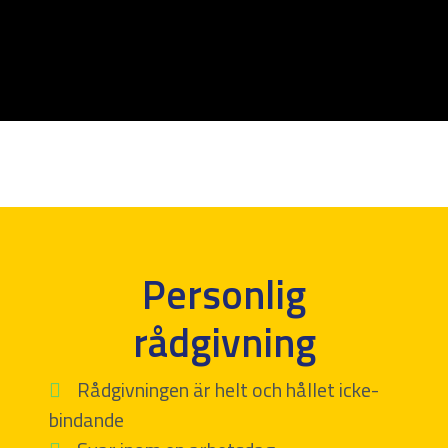
Personlig
rådgivning
Rådgivningen är helt och hållet icke-
bindande