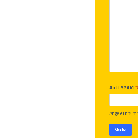
Anti-SPAM
(O
Ange ett num
Skicka