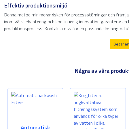
havsvatten
Effektiv produktionsmiljö
Denna metod minimerar risken för processstörningar och främjar
Lagring i tank
inom vätskehantering och kontinuerlig innovation garanterar en lö
produktionsprocess. Kontakta oss för en passande lösning och/el
Rening av
avloppsvatten
Begär en
Några av våra produkt
Automatisk