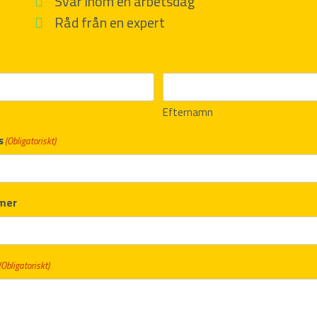
Svar inom en arbetsdag
Råd från en expert
Efternamn
s
(Obligatoriskt)
mer
(Obligatoriskt)