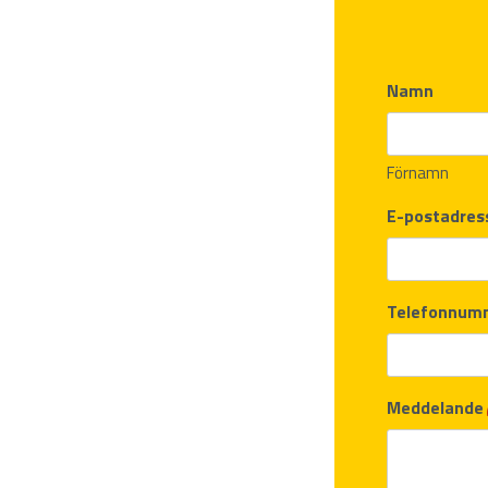
Namn
Förnamn
E-postadres
Telefonnum
Meddelande