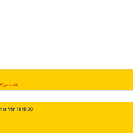
bligatoriskt)
mer från
18
till
20
.