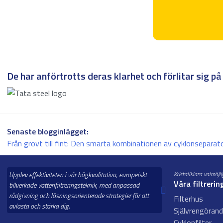
De har anförtrotts deras klarhet och förlitar sig på 
Senaste blogginlägget:
Från grovt till fint: Den smarta kombinationen av cyklonseparat
Upplev effektiviteten i vår högkvalitativa, europeiskt
Kristallklara valmöjl
Våra filtrerin
tillverkade vattenfiltreringsteknik, med anpassad
rådgivning och lösningsorienterade strategier för att
Filterhus
avlasta och stärka dig.
Självrengörand
Cyklonfilter