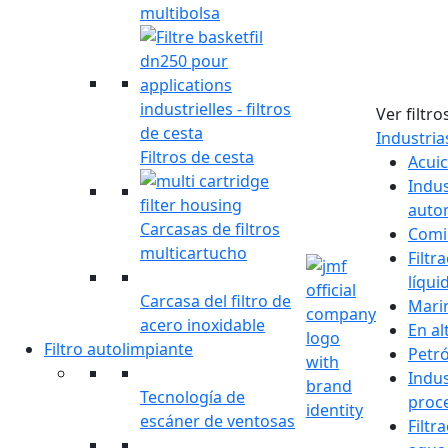
multibolsa
Ver filtro
Industri
Filtros de cesta
Acuic
Indus
auto
Carcasas de filtros
Comi
multicartucho
Filtr
líqui
Carcasa del filtro de
Mari
acero inoxidable
En al
Filtro autolimpiante
Petró
Indus
Tecnología de
proc
escáner de ventosas
Filtr