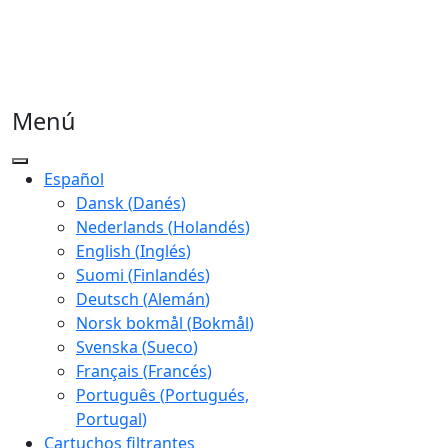
Menú
Español
Dansk
(
Danés
)
Nederlands
(
Holandés
)
English
(
Inglés
)
Suomi
(
Finlandés
)
Deutsch
(
Alemán
)
Norsk bokmål
(
Bokmål
)
Svenska
(
Sueco
)
Français
(
Francés
)
Português
(
Portugués,
Portugal
)
Cartuchos filtrantes