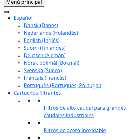
Menú principal
Español
Dansk
(
Danés
)
Nederlands
(
Holandés
)
English
(
Inglés
)
Suomi
(
Finlandés
)
Deutsch
(
Alemán
)
Norsk bokmål
(
Bokmål
)
Svenska
(
Sueco
)
Français
(
Francés
)
Português
(
Portugués, Portugal
)
Cartuchos filtrantes
Filtros de alto caudal para grandes
caudales industriales
Filtros de acero inoxidable