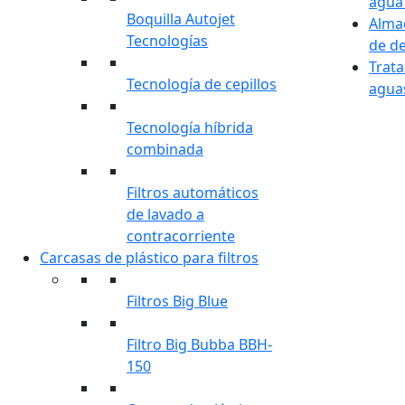
agua
Boquilla Autojet
Alma
Tecnologías
de d
Trat
Tecnología de cepillos
aguas
Tecnología híbrida
combinada
Filtros automáticos
de lavado a
contracorriente
Carcasas de plástico para filtros
Filtros Big Blue
Filtro Big Bubba BBH-
150