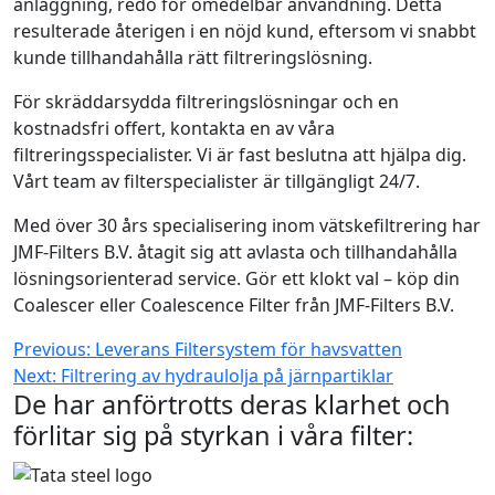
anläggning, redo för omedelbar användning. Detta
resulterade återigen i en nöjd kund, eftersom vi snabbt
kunde tillhandahålla rätt filtreringslösning.
För skräddarsydda filtreringslösningar och en
kostnadsfri offert, kontakta en av våra
filtreringsspecialister. Vi är fast beslutna att hjälpa dig.
Vårt team av filterspecialister är tillgängligt 24/7.
Med över 30 års specialisering inom vätskefiltrering har
JMF-Filters B.V. åtagit sig att avlasta och tillhandahålla
lösningsorienterad service. Gör ett klokt val – köp din
Coalescer eller Coalescence Filter från JMF-Filters B.V.
Inläggsnavigering
Previous:
Leverans Filtersystem för havsvatten
Next:
Filtrering av hydraulolja på järnpartiklar
De har anförtrotts deras klarhet och
förlitar sig på styrkan i våra filter: