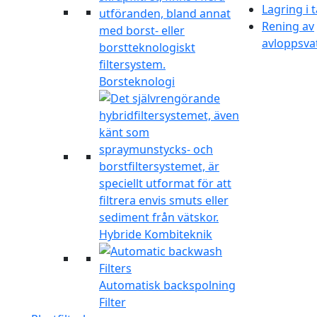
Lagring i 
Rening av
avloppsva
Borsteknologi
Hybride Kombiteknik
Automatisk backspolning
Filter