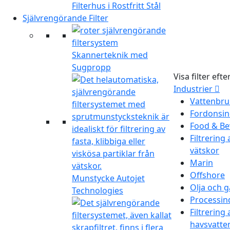
Filterhus i Rostfritt Stål
Självrengörande Filter
Skannerteknik med
Sugpropp
Visa filter efte
Industrier
Vattenbru
Fordonsin
Food & Be
Filtrering 
vätskor
Marin
Offshore
Munstycke Autojet
Olja och g
Technologies
Processin
Filtrering 
havsvatte