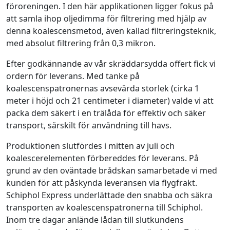
föroreningen. I den här applikationen ligger fokus på
att samla ihop oljedimma för filtrering med hjälp av
denna koalescensmetod, även kallad filtreringsteknik,
med absolut filtrering från 0,3 mikron.
Efter godkännande av vår skräddarsydda offert fick vi
ordern för leverans. Med tanke på
koalescenspatronernas avsevärda storlek (cirka 1
meter i höjd och 21 centimeter i diameter) valde vi att
packa dem säkert i en trälåda för effektiv och säker
transport, särskilt för användning till havs.
Produktionen slutfördes i mitten av juli och
koalescerelementen förbereddes för leverans. På
grund av den oväntade brådskan samarbetade vi med
kunden för att påskynda leveransen via flygfrakt.
Schiphol Express underlättade den snabba och säkra
transporten av koalescenspatronerna till Schiphol.
Inom tre dagar anlände lådan till slutkundens