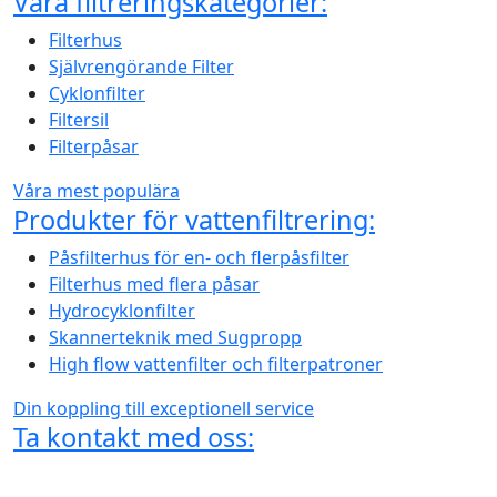
Våra filtreringskategorier:
Filterhus
Självrengörande Filter
Cyklonfilter
Filtersil
Filterpåsar
Våra mest populära
Produkter för vattenfiltrering:
Påsfilterhus för en- och flerpåsfilter
Filterhus med flera påsar
Hydrocyklonfilter
Skannerteknik med Sugpropp
High flow vattenfilter och filterpatroner
Din koppling till exceptionell service
Ta kontakt med oss:
Vleetstraat 14 J