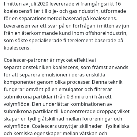
I mitten av juli 2020 levererade vi framgångsrikt 16
koalescensfilter till olje- och gasindustrin, utformade
för en separationsmetod baserad på koalescens.
Leveransen var ett svar på en förfrågan i mitten av juni
från en återkommande kund inom offshoreindustrin,
som sökte specialiserade filterelement baserade på
koalescens.
Coalescer-patroner är mycket effektiva i
separationstekniken koalescens, som främst används
för att separera emulsioner i deras enskilda
komponenter genom olika processer. Denna teknik
fungerar omvänt på en emulgator och filtrerar
submikrona partiklar (från 0,3 mikron) från ett
volymflöde. Den underlättar kombinationen av
submikrona partiklar till koncentrerade droppar, vilket
skapar en tydlig åtskillnad mellan föroreningar och
volymflöde. Coalescers utnyttjar skillnader i fysikaliska
och kemiska egenskaper mellan vätskan och