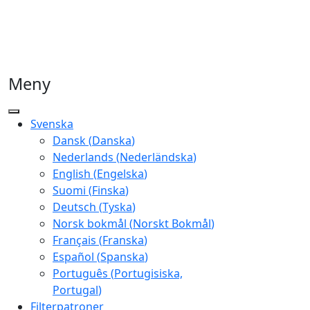
Meny
Svenska
Dansk
(
Danska
)
Nederlands
(
Nederländska
)
English
(
Engelska
)
Suomi
(
Finska
)
Deutsch
(
Tyska
)
Norsk bokmål
(
Norskt Bokmål
)
Français
(
Franska
)
Español
(
Spanska
)
Português
(
Portugisiska,
Portugal
)
Filterpatroner