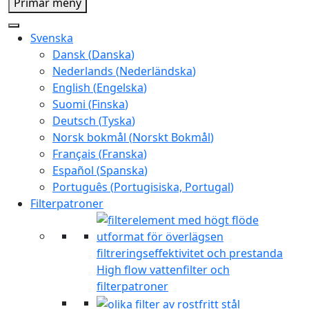
Primär meny
Svenska
Dansk
(
Danska
)
Nederlands
(
Nederländska
)
English
(
Engelska
)
Suomi
(
Finska
)
Deutsch
(
Tyska
)
Norsk bokmål
(
Norskt Bokmål
)
Français
(
Franska
)
Español
(
Spanska
)
Português
(
Portugisiska, Portugal
)
Filterpatroner
High flow vattenfilter och
filterpatroner