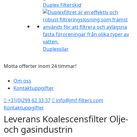
Duplex Filterskid
Duplexsilar
Motta offerter inom 24 timmar!
T
Om oss
Kontaktuppgifter
+31(0)299 62 33 37
info@jmf-filters.com
Kontaktuppgifter
Leverans Koalescensfilter Olje-
och gasindustrin