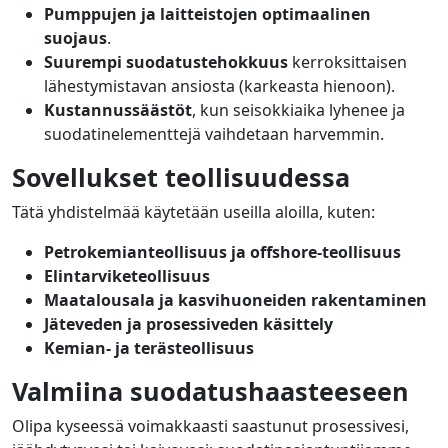
Pumppujen ja laitteistojen optimaalinen
suojaus
.
Suurempi suodatustehokkuus
kerroksittaisen
lähestymistavan ansiosta (karkeasta hienoon).
Kustannussäästöt
, kun seisokkiaika lyhenee ja
suodatinelementtejä vaihdetaan harvemmin.
Sovellukset teollisuudessa
Tätä yhdistelmää käytetään useilla aloilla, kuten:
Petrokemianteollisuus ja offshore-teollisuus
Elintarviketeollisuus
Maatalousala ja kasvihuoneiden rakentaminen
Jäteveden ja prosessiveden käsittely
Kemian- ja terästeollisuus
Valmiina suodatushaasteeseen
Olipa kyseessä voimakkaasti saastunut prosessivesi,