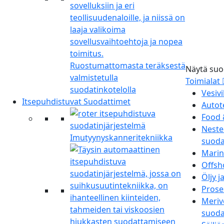
Ruostumattomasta teräksestä
Näytä suo
valmistetulla
Toimialat
suodatinkotelolla
Vesivi
Itsepuhdistuvat Suodattimet
Autot
Food 
Neste
Imutyynyskanneritekniikka
suoda
Marin
Offsh
Öljy j
Prose
Meriv
suoda