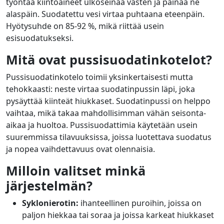
työntää kiintoaineet ulkoseinää vasten ja painaa ne
alaspäin. Suodatettu vesi virtaa puhtaana eteenpäin.
Hyötysuhde on 85-92 %, mikä riittää usein
esisuodatukseksi.
Mitä ovat pussisuodatinkotelot?
Pussisuodatinkotelo toimii yksinkertaisesti mutta
tehokkaasti: neste virtaa suodatinpussin läpi, joka
pysäyttää kiinteät hiukkaset. Suodatinpussi on helppo
vaihtaa, mikä takaa mahdollisimman vähän seisonta-
aikaa ja huoltoa. Pussisuodattimia käytetään usein
suuremmissa tilavuuksissa, joissa luotettava suodatus
ja nopea vaihdettavuus ovat olennaisia.
Milloin valitset minkä
järjestelmän?
Syklonierotin:
ihanteellinen puroihin, joissa on
paljon hiekkaa tai soraa ja joissa karkeat hiukkaset