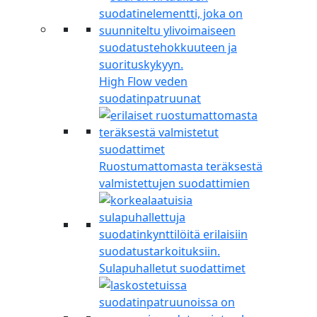
High Flow veden
suodatinpatruunat
Ruostumattomasta teräksestä
valmistettujen suodattimien
Sulapuhalletut suodattimet