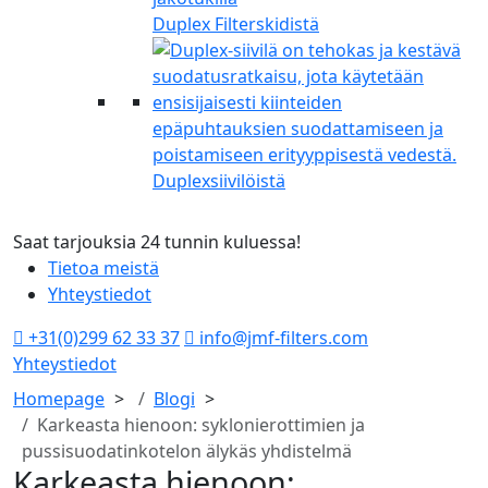
Duplex Filterskidistä
Duplexsiivilöistä
Saat tarjouksia 24 tunnin kuluessa!
V
Tietoa meistä
Yhteystiedot
+31(0)299 62 33 37
info@jmf-filters.com
Yhteystiedot
Homepage
Blogi
Karkeasta hienoon: syklonierottimien ja
pussisuodatinkotelon älykäs yhdistelmä
Karkeasta hienoon: