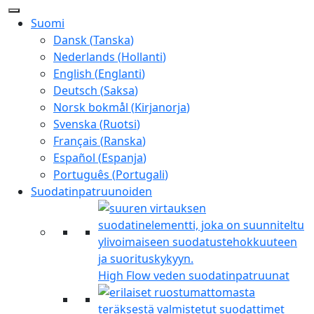
Suomi
Dansk
(
Tanska
)
Nederlands
(
Hollanti
)
English
(
Englanti
)
Deutsch
(
Saksa
)
Norsk bokmål
(
Kirjanorja
)
Svenska
(
Ruotsi
)
Français
(
Ranska
)
Español
(
Espanja
)
Português
(
Portugali
)
Suodatinpatruunoiden
High Flow veden suodatinpatruunat