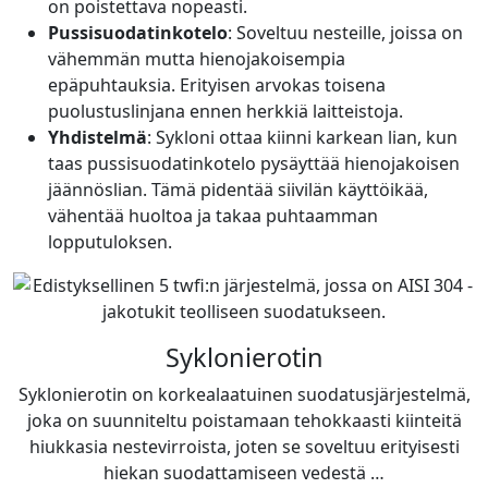
on poistettava nopeasti.
Pussisuodatinkotelo
: Soveltuu nesteille, joissa on
vähemmän mutta hienojakoisempia
epäpuhtauksia. Erityisen arvokas toisena
puolustuslinjana ennen herkkiä laitteistoja.
Yhdistelmä
: Sykloni ottaa kiinni karkean lian, kun
taas pussisuodatinkotelo pysäyttää hienojakoisen
jäännöslian. Tämä pidentää siivilän käyttöikää,
vähentää huoltoa ja takaa puhtaamman
lopputuloksen.
Syklonierotin
Syklonierotin on korkealaatuinen suodatusjärjestelmä,
joka on suunniteltu poistamaan tehokkaasti kiinteitä
hiukkasia nestevirroista, joten se soveltuu erityisesti
hiekan suodattamiseen vedestä …