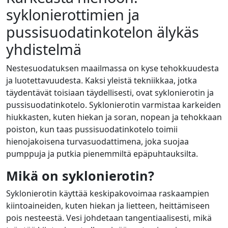
syklonierottimien ja
pussisuodatinkotelon älykäs
yhdistelmä
Nestesuodatuksen maailmassa on kyse tehokkuudesta
ja luotettavuudesta. Kaksi yleistä tekniikkaa, jotka
täydentävät toisiaan täydellisesti, ovat syklonierotin ja
pussisuodatinkotelo. Syklonierotin varmistaa karkeiden
hiukkasten, kuten hiekan ja soran, nopean ja tehokkaan
poiston, kun taas pussisuodatinkotelo toimii
hienojakoisena turvasuodattimena, joka suojaa
pumppuja ja putkia pienemmiltä epäpuhtauksilta.
Mikä on syklonierotin?
Syklonierotin käyttää keskipakovoimaa raskaampien
kiintoaineiden, kuten hiekan ja lietteen, heittämiseen
pois nesteestä. Vesi johdetaan tangentiaalisesti, mikä