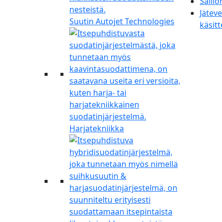
Säiliö
Jätev
Suutin Autojet Technologies
käsitt
Harjatekniikka