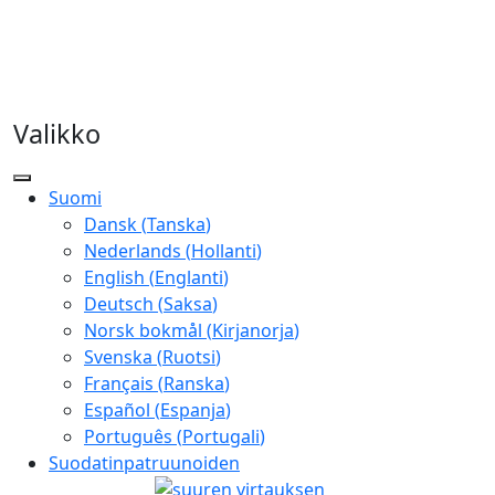
Valikko
Suomi
Dansk
(
Tanska
)
Nederlands
(
Hollanti
)
English
(
Englanti
)
Deutsch
(
Saksa
)
Norsk bokmål
(
Kirjanorja
)
Svenska
(
Ruotsi
)
Français
(
Ranska
)
Español
(
Espanja
)
Português
(
Portugali
)
Suodatinpatruunoiden