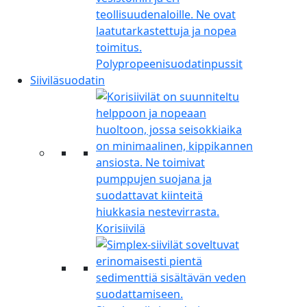
Polypropeenisuodatinpussit
Siiviläsuodatin
Korisiivilä