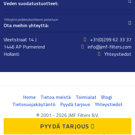
Veden suodatustuotteet:
Yhteytesi poikkeukselliseen palveluun
Ota meihin yhteyttä:
Vleetstraat 14 J
+31(0)299 62 33 37
1446 AP Purmerend
info@jmf-filters.com
Hollanti
Yhteystiedot
Home
Tietoa meistä
Toimialat
Blogi
Tietosuojakäytäntö
Pyydä tarjous
Yhteystiedot
© 2001 - 2026 JMF Filters B.V.
PYYDÄ TARJOUS