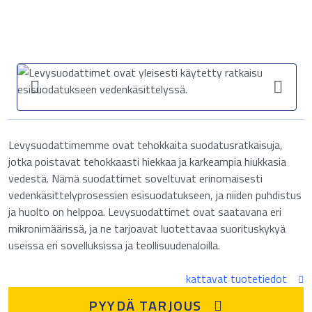
Levysuodattimemme ovat tehokkaita suodatusratkaisuja,
jotka poistavat tehokkaasti hiekkaa ja karkeampia hiukkasia
vedestä. Nämä suodattimet soveltuvat erinomaisesti
vedenkäsittelyprosessien esisuodatukseen, ja niiden puhdistus
ja huolto on helppoa. Levysuodattimet ovat saatavana eri
mikronimäärissä, ja ne tarjoavat luotettavaa suorituskykyä
useissa eri sovelluksissa ja teollisuudenaloilla.
kattavat tuotetiedot
PYYDÄ TARJOUS