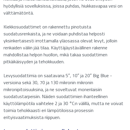
hyödyllisiä sovelluksissa, joissa puhdas, hiukkasvapaa vesi on
välttämätöntä.
Kiekkosuodattimet on rakennettu pinotuista
suodatusrenkaista, ja ne voidaan puhdistaa helposti
yksinkertaisesti irrottamalla yläosassa olevat levyt, jolloin
renkaiden väliin jää tilaa. Käyttäjäystävällinen rakenne
mahdollistaa helpon huollon, mikä takaa suodattimen
Pyydä tarjous: Levysuodattimet
pitkäikäisyyden ja tehokkuuden.
"
" näyttää pakolliset kentät
*
Levysuodattimia on saatavana 5″, 10″ ja 20″ Big Blue -
versioina sekä 30, 70 ja 130 mikronin mikronin
Nimi
*
mikronipitoisuuksina, ja ne soveltuvat monenlaisiin
suodatustarpeisiin. Näiden suodattimien ihanteellinen
käyttölämpötila vaihtelee 2 ja 30 °C:n välillä, mutta ne voivat
toimia tehokkaasti eri lämpötiloissa prosessin
Etunimi
erityisvaatimuksista riippuen.