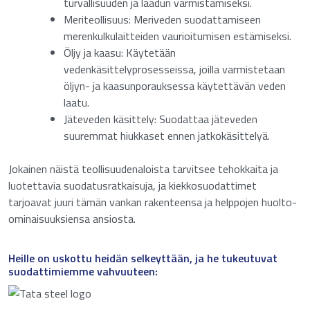
turvallisuuden ja laadun varmistamiseksi.
Meriteollisuus: Meriveden suodattamiseen
merenkulkulaitteiden vaurioitumisen estämiseksi.
Öljy ja kaasu: Käytetään
vedenkäsittelyprosesseissa, joilla varmistetaan
öljyn- ja kaasunporauksessa käytettävän veden
laatu.
Jäteveden käsittely: Suodattaa jäteveden
suuremmat hiukkaset ennen jatkokäsittelyä.
Jokainen näistä teollisuudenaloista tarvitsee tehokkaita ja
luotettavia suodatusratkaisuja, ja kiekkosuodattimet
tarjoavat juuri tämän vankan rakenteensa ja helppojen huolto-
ominaisuuksiensa ansiosta.
Heille on uskottu heidän selkeyttään, ja he tukeutuvat
suodattimiemme vahvuuteen: