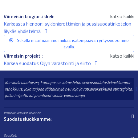
Viimeisin blogiartikkeli:
katso kaikki
Karkeasta hienoon: syklonierottimien ja pussisuodatinkotelon
älykäs yhdistelmä
Sukella maailmaamme mukaansatempaavan yritysvideomme
avulla.
Viimeisin projekti:
katso kaikki
Karkea suodatus Öljyn varastointi ja siirto
Koe korkealaatuisen, Euroopassa valmistetun vedensuodatustekniikkamme
tehokkuus, joka tarjoaa räätälöityjä neuvoja ja ratkaisukeskeisiä strategioita,
jotka helpottavat ja antavat sinulle voimavaroja.
Kristallinkirkkaat valinnat
Suodatusluokkamme:
Suosituin