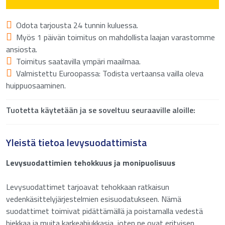
Odota tarjousta 24 tunnin kuluessa.
Myös 1 päivän toimitus on mahdollista laajan varastomme
ansiosta.
Toimitus saatavilla ympäri maailmaa.
Valmistettu Euroopassa: Todista vertaansa vailla oleva
huippuosaaminen.
Tuotetta käytetään ja se soveltuu seuraaville aloille:
Yleistä tietoa levysuodattimista
Levysuodattimien tehokkuus ja monipuolisuus
Levysuodattimet tarjoavat tehokkaan ratkaisun
vedenkäsittelyjärjestelmien esisuodatukseen. Nämä
suodattimet toimivat pidättämällä ja poistamalla vedestä
hiekkaa ja muita karkeahiukkasia, joten ne ovat erityisen