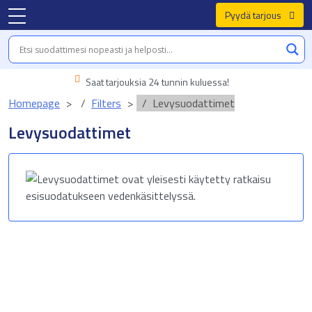
Pyydä tarjous
Saat tarjouksia 24 tunnin kuluessa!
Homepage
Filters
Levysuodattimet
Levysuodattimet