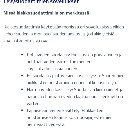
Levysuodattimien sovellukset
Sukunimi
Missä kiekkosuodattimilla on merkitystä
Syötä tietosi ladataksesi tuotteen tekniset tiedot.
Sähköposti
*
Kiekkosuodattimia käytetään monissa eri sovelluksissa niiden
Nimi
tehokkuuden ja monipuolisuuden ansiosta. Joitakin yleisiä
käyttötarkoituksia ovat:
Bericht
*
Sähköposti
Pohjaveden suodatus: Hiukkasten poistaminen ja
puhtaan veden varmistaminen eri
käyttötarkoituksia varten.
Roskapostin torjunta
(Pakollinen)
Esisuodatus pintavesien käsittelyssä: Suurempien
hiukkasten poistaminen ennen jatkokäsittelyä.
Harmaaveden käsittely: Suodattaa kiintoaineet ja
Anna numero väliltä
13
-
15
.
parantaa harmaan veden laatua uudelleenkäyttöä
varten.
Läpäisevän veden käsittely: Hiukkasten
Lataa
poistamiseen käänteisosmoosijärjestelmien
permeaattivedestä.