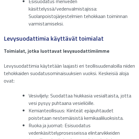
Esisuodatus meriveden
käsittelyssä/vedenvalmistajissa:
Suolanpoistojärjestelmien tehokkaan toiminnan
Hyväksyn tietosuojakäytännön.
Suostumus
*
*
varmistamiseksi.
Anti-SPAM
*
Levysuodattimia käyttävät toimialat
Toimialat, jotka luottavat levysuodattimiimme
Anna numero väliltä
16
-
18
.
Levysuodattimia käytetään laajasti eri teollisuudenaloilla niiden
tehokkaiden suodatusominaisuuksien vuoksi. Keskeisiä aloja
Lähetä
ovat:
Vesiviljely: Suodattaa hiukkasia vesialtaista, jotta
vesi pysyy puhtaana vesieliöille.
Kemianteollisuus: Kiinteät epäpuhtaudet
poistetaan nestemäisistä kemikaaliliuoksista.
Ruoka ja juomat: Esisuodatus
vedenkäsittelyprosesseissa elintarvikkeiden