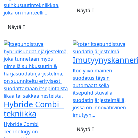
suihkusuutintekniikkaa,
Näytä
joka on ihanteelli...
Näytä
Imutyynyskanneri
Koe ylivoimainen
suodatus täysin
automaattisella
itsepuhdistuvalla
suodatinjärjestelmällä,
Hybride Combi -
jossa on innovatiivinen
tekniikka
imutyyn...
Hybride Combi
Näytä
Technology on