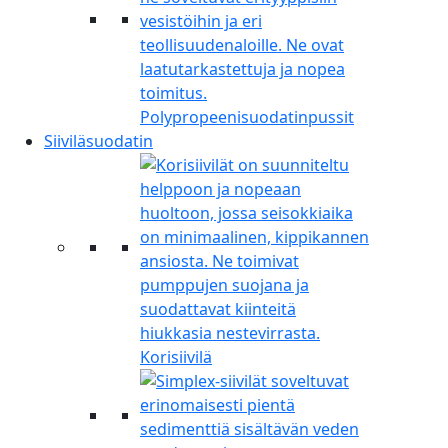
Polypropeenisuodatinpussit
Siiviläsuodatin
Korisiivilä