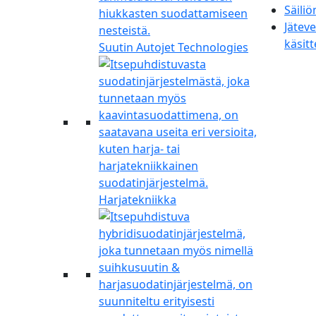
Säiliö
Jätev
käsitt
Suutin Autojet Technologies
Harjatekniikka