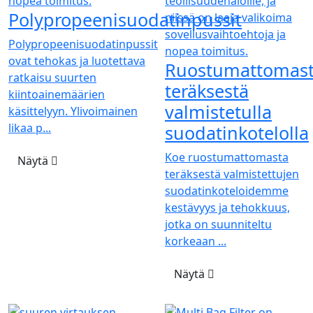
Polypropeenisuodatinpussit
Polypropeenisuodatinpussit
ovat tehokas ja luotettava
Ruostumattomas
ratkaisu suurten
teräksestä
kiintoainemäärien
valmistetulla
käsittelyyn. Ylivoimainen
likaa p...
suodatinkotelolla
Koe ruostumattomasta
Näytä
teräksestä valmistettujen
suodatinkoteloidemme
kestävyys ja tehokkuus,
jotka on suunniteltu
korkeaan ...
Näytä