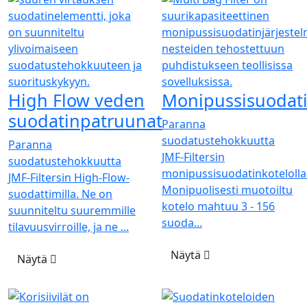
High Flow veden
Monipussisuodati
suodatinpatruunat
Paranna
suodatustehokkuutta
Paranna
JMF-Filtersin
suodatustehokkuutta
monipussisuodatinkotelolla
JMF-Filtersin High-Flow-
Monipuolisesti muotoiltu
suodattimilla. Ne on
kotelo mahtuu 3 - 156
suunniteltu suuremmille
suoda...
tilavuusvirroille, ja ne ...
Näytä
Näytä