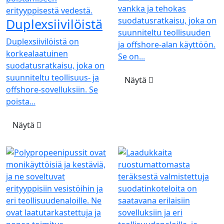
vankka ja tehokas
suodatusratkaisu, joka on
Duplexsiivilöistä
suunniteltu teollisuuden
Duplexsiivilöistä on
ja offshore-alan käyttöön.
korkealaatuinen
Se on...
suodatusratkaisu, joka on
suunniteltu teollisuus- ja
Näytä
offshore-sovelluksiin. Se
poista...
Näytä