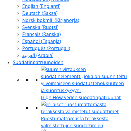
English
(
Englanti
)
Deutsch
(
Saksa
)
Norsk bokmål
(
Kirjanorja
)
Svenska
(
Ruotsi
)
Français
(
Ranska
)
Español
(
Espanja
)
Português
(
Portugali
)
العربية
(
Arabia
)
Suodatinpatruunoiden
High Flow veden suodatinpatruunat
Ruostumattomasta teräksestä
valmistettujen suodattimien