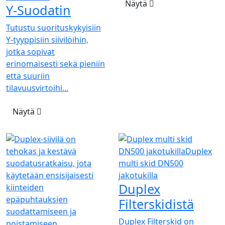
Näytä
Y-Suodatin
Tutustu suorituskykyisiin
Y-tyyppisiin siivilöihin,
jotka sopivat
erinomaisesti sekä pieniin
että suuriin
tilavuusvirtoihi...
Näytä
Duplex
Filterskidistä
Duplex Filterskid on