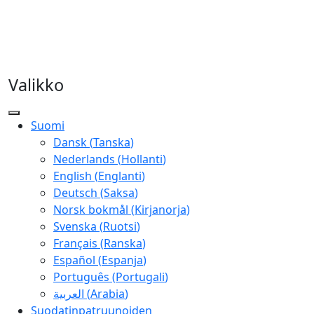
Valikko
Suomi
Dansk
(
Tanska
)
Nederlands
(
Hollanti
)
English
(
Englanti
)
Deutsch
(
Saksa
)
Norsk bokmål
(
Kirjanorja
)
Svenska
(
Ruotsi
)
Français
(
Ranska
)
Español
(
Espanja
)
Português
(
Portugali
)
العربية
(
Arabia
)
Suodatinpatruunoiden