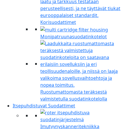
Korisuodattimet
Monipatruunasuodatinkotelot
Ruostumattomasta teräksestä
valmistetulla suodatinkotelolla
Itsepuhdistuvat Suodattimet
Imutyynyskanneritekniikka