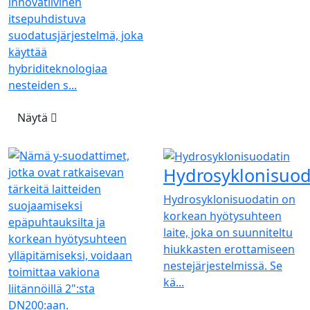
innovatiivinen
itsepuhdistuva
suodatusjärjestelmä, joka
käyttää
hybriditeknologiaa
nesteiden s...
Näytä
Hydrosyklonisuod
Hydrosyklonisuodatin on
korkean hyötysuhteen
laite, joka on suunniteltu
hiukkasten erottamiseen
nestejärjestelmissä. Se
kä...