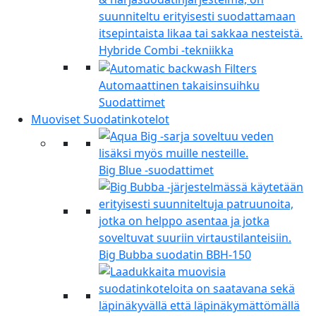
Hybride Combi -tekniikka
Automaattinen takaisinsuihku
Suodattimet
Muoviset Suodatinkotelot
Big Blue -suodattimet
Big Bubba suodatin BBH-150