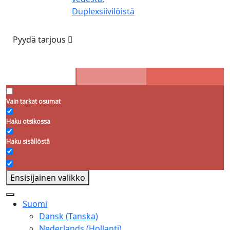
Duplexsiivilöistä
Pyydä tarjous
Vain tarkat osumat
Haku otsikossa
Haku sisällöstä
Ensisijainen valikko
Suomi
Dansk
(
Tanska
)
Nederlands
(
Hollanti
)