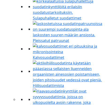
Sulapuhalletut suodattimet
Pleissatut patruunat
Kalvosuodattimet
Hiilisuodattimista