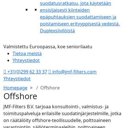
Duplexsiivilöistä
Valmistettu Euroopassa, koe seniorilaatu
Tietoa meistä
Yhteystiedot
+31(0)299 62 33 37
info@jmf-filters.com
Yhteystiedot
Homepage
Offshore
Offshore
JMF-Filters B.V. tarjoaa konsultointi-, valmistus- ja
toimituspalveluja erilaisille suodatinjärjestelmille, jotka
on räätälöity offshore-teollisuudelle, polttoaineen
varastointiin, säiliöterminaaleihin, polttoaineen