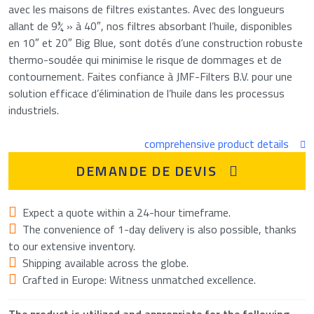
avec les maisons de filtres existantes. Avec des longueurs
allant de 9¾ » à 40″, nos filtres absorbant l’huile, disponibles
en 10″ et 20″ Big Blue, sont dotés d’une construction robuste
thermo-soudée qui minimise le risque de dommages et de
contournement. Faites confiance à JMF-Filters B.V. pour une
solution efficace d’élimination de l’huile dans les processus
industriels.
comprehensive product details
DEMANDE DE DEVIS
Expect a quote within a 24-hour timeframe.
The convenience of 1-day delivery is also possible, thanks
to our extensive inventory.
Request a quote for: Filtres à
Shipping available across the globe.
absorption d’huile
Crafted in Europe: Witness unmatched excellence.
«
» indique les champs nécessaires
*