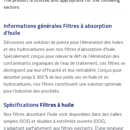
The product is utilized and appropriate for the following
sectors:
Nom
*
Informations générales Filtres à absorption
d’huile
Prénom
Découvrez une solution de pointe pour l’élimination des huiles
et des hydrocarbures avec nos filtres d’absorption d’huile.
Spécialement conçus pour relever le défi de l’élimination des
Nom
Enter your details to download the product
contaminants organiques de l’eau de traitement, ces filtres se
specifications.
distinguent par leur efficacité et leur rentabilité. Conçus pour
Courriel
*
absorber jusqu’à 300 % de leur poids sec en huile et en
Nom
hydrocarbures, nos filtres constituent une solution optimale
pour l’industrie des procédés.
Bericht
*
Courriel
Spécifications
Filtres à huile
Nos filtres absorbant l’huile sont disponibles dans des tailles
Anti-spam
(Nécessaire)
simples (SOE) et doubles à extrémité ouverte (DOE),
s’adaptant parfaitement aux filtres existants. D’une longueur