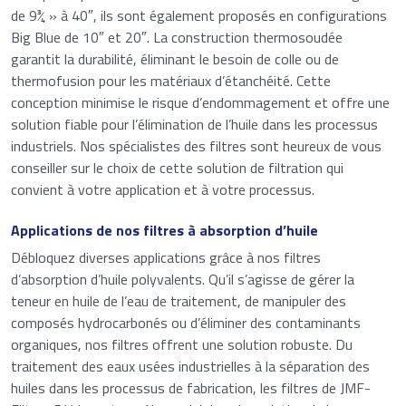
de 9¾ » à 40″, ils sont également proposés en configurations
Big Blue de 10″ et 20″. La construction thermosoudée
Veuillez saisir un nombre entre
13
et
15
.
garantit la durabilité, éliminant le besoin de colle ou de
thermofusion pour les matériaux d’étanchéité. Cette
conception minimise le risque d’endommagement et offre une
Télécharger
solution fiable pour l’élimination de l’huile dans les processus
industriels. Nos spécialistes des filtres sont heureux de vous
conseiller sur le choix de cette solution de filtration qui
convient à votre application et à votre processus.
J'accepte la politique de confidentialité.
Consentement
*
*
Applications de nos filtres à absorption d’huile
Anti-SPAM
Débloquez diverses applications grâce à nos filtres
*
d’absorption d’huile polyvalents. Qu’il s’agisse de gérer la
teneur en huile de l’eau de traitement, de manipuler des
composés hydrocarbonés ou d’éliminer des contaminants
Veuillez saisir un nombre entre
16
et
18
.
organiques, nos filtres offrent une solution robuste. Du
traitement des eaux usées industrielles à la séparation des
Envoyer
huiles dans les processus de fabrication, les filtres de JMF-