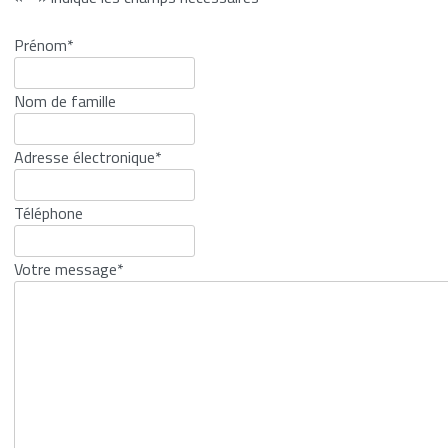
Industrie de
Prénom
*
transformation
Nom de famille
Filtration de l’eau
de mer
Adresse électronique
*
Stockage en
réservoir
Téléphone
Traitement des
eaux usées
Votre message
*