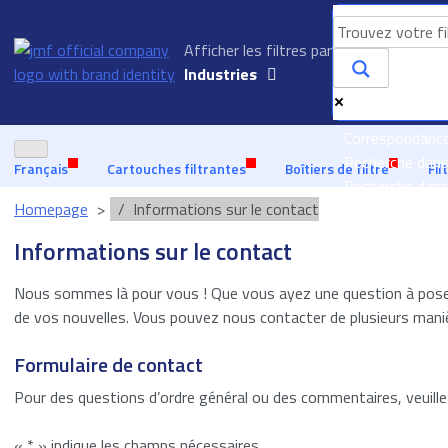
Afficher les filtres par
Industries
Aquaculture
Fabriqué en Europe, une expérience de qualité
Livraison rapide
Correspondanc
supérieure
Industrie
Recherche dans 
Français
Cartouches filtrantes
Boîtiers de filtre
Fi
automobile
Recherche dans
Homepage
Informations sur le contact
Alimentation et
boissons
Informations sur le contact
Filtration des
Nous sommes là pour vous ! Que vous ayez une question à poser,
liquides
de vos nouvelles. Vous pouvez nous contacter de plusieurs maniè
Marine
Formulaire de contact
Pour des questions d’ordre général ou des commentaires, veuille
Offshore
«
*
» indique les champs nécessaires
Pétrole et gaz