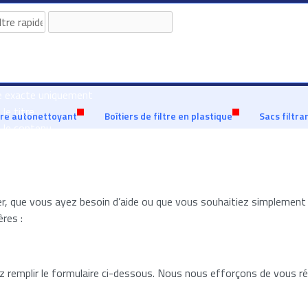
 grâce à notre large inventaire
Tirer parti de 30 ans d'expérience
e exacte uniquement
le titre
ltre autonettoyant
Boîtiers de filtre en plastique
Sacs filtra
 le contenu
 que vous ayez besoin d’aide ou que vous souhaitiez simplement n
res :
z remplir le formulaire ci-dessous. Nous nous efforçons de vous r