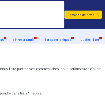
Demande de devis
Conseils personnalisés d'un spécialiste des
A propos de
Informations sur le
nous
contact
filtres
nts
Filtres à tamis
Filtres cycloniques
Duplex Filter
ous faire part de vos commentaires, nous serions ravis d’avoir
épondre dans les 24 heures.