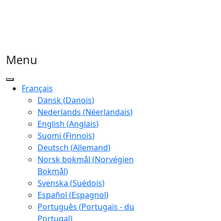
Menu
Français
Dansk
(
Danois
)
Nederlands
(
Néerlandais
)
English
(
Anglais
)
Suomi
(
Finnois
)
Deutsch
(
Allemand
)
Norsk bokmål
(
Norvégien
Bokmål
)
Svenska
(
Suédois
)
Español
(
Espagnol
)
Português
(
Portugais - du
Portugal
)