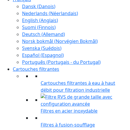
Dansk
(
Danois
)
Nederlands
(
Néerlandais
)
English
(
Anglais
)
Suomi
(
Finnois
)
Deutsch
(
Allemand
)
Norsk bokmål
(
Norvégien Bokmål
)
Svenska
(
Suédois
)
Español
(
Espagnol
)
Português
(
Portugais - du Portugal
)
Cartouches filtrantes
Cartouches filtrantes à eau à haut
débit pour filtration industrielle
Filtres en acier inoxydable
Filtres à fusion-soufflage