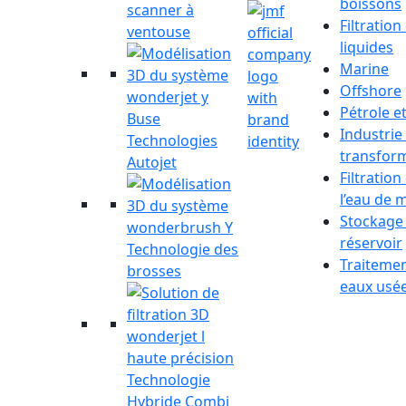
boissons
scanner à
Filtration
ventouse
liquides
Marine
Offshore
Pétrole e
Buse
Industrie
Technologies
transfor
Autojet
Filtration
l’eau de 
Stockage
réservoir
Technologie des
Traiteme
brosses
eaux usé
Technologie
Hybride Combi