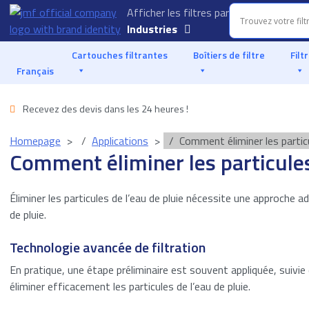
Afficher les filtres par
Industries
Aquaculture
Cartouches filtrantes
Boîtiers de filtre
Filt
Français
Industrie
automobile
Recevez des devis dans les 24 heures !
Alimentation et
Homepage
Applications
Comment éliminer les particu
boissons
Comment éliminer les particules
Filtration des
liquides
Éliminer les particules de l’eau de pluie nécessite une approche a
de pluie.
Marine
Technologie avancée de filtration
Offshore
En pratique, une étape préliminaire est souvent appliquée, suivie
Pétrole et gaz
éliminer efficacement les particules de l’eau de pluie.