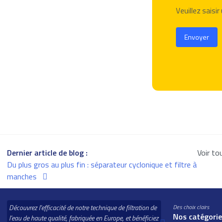
Veuillez saisi
Envoyer
Dernier article de blog :
Voir to
Du plus gros au plus fin : séparateur cyclonique et filtre à
manches
Découvrez l'efficacité de notre technique de filtration de
Des choix clairs
Nos catégories
l'eau de haute qualité, fabriquée en Europe, et bénéficiez