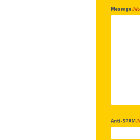
Message
(Néc
Anti-SPAM
(N