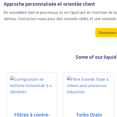
Industrie de
Approche personnalisée et orientée client
transformation
En surveillant bien le processus et en l’ajustant en fonction de l
obtenu. Contactez-nous pour des conseils ciblés et une solution
Filtration de l’eau
de mer
Demander u
Stockage en
réservoir
Traitement des
Some of our liquid
eaux usées
Filtres à contre-
Turbo Drain