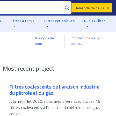
Demande de devis
s
Filtres à tamis
Filtres cycloniques
Duplex Filter
A propos de
Informations sur le
Fabriqué en Europe, une expérience de qualité supéri
nous
contact
Most recent project
Filtres coalescents de livraison Industrie
du pétrole et du gaz
À la mi-juillet 2020, nous avons livré avec succès 16
filtres coalescents à l’industrie du pétrole et du gaz,
conçus...