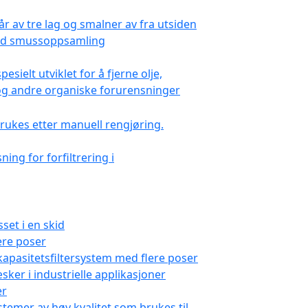
ere poser
er