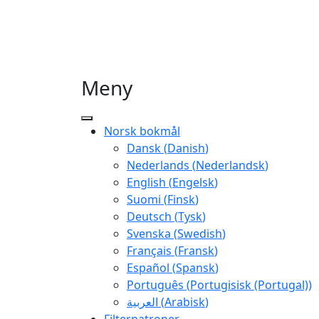
Meny
Norsk bokmål
Dansk
(
Danish
)
Nederlands
(
Nederlandsk
)
English
(
Engelsk
)
Suomi
(
Finsk
)
Deutsch
(
Tysk
)
Svenska
(
Swedish
)
Français
(
Fransk
)
Español
(
Spansk
)
Português
(
Portugisisk (Portugal)
)
العربية
(
Arabisk
)