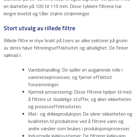
Enter your details to download the product
en diameter på 100 til 110 mm. Disse tykkere filtrene har
E-post
*
specifications.
lengre levetid og tåler større strømninger.
Navn
Stort utvalg av rillede filtre
Bericht
*
Rillede filtre er mye brukt på tvers av ulike sektorer på grunn
E-
av deres høye filtreringseffektivitet og allsidighet. De finner
post
søknad i:
Anti spam
(Påkrevd)
Vannbehandling: De spiller en avgjørende rolle i
vannrenseprosesser, og fjerner effektivt
forurensninger.
Kjemisk prosessering: Disse filtrene hjelper til med
Angi et tall fra
13
til
15
.
å filtrere ut skadelige stoffer, og øker sikkerheten
og prosesseffektiviteten.
nedlasting
Mat- og drikkeproduksjon: De sikrer sikkerheten og
kvaliteten til produktene ved å filtrere vann og
andre væsker som brukes i produksjonsprosesser.
Industrielle kjølesystemer: De filtrerer kjølevann,