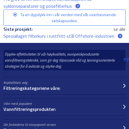
syklonseparatorer og posefilterhus
Ta en dypdykk inn i vår verden med vår overbevisende
selskapsvideo.
Siste prosjekt:
se alle
Spesiallaget filterkurv i rustfritt stål Offshore-industrien
Opplev effektiviteten til vår høykvalitets, europeiskproduserte
vannfiltreringsteknikk, som gir deg tilpassede råd og løsningsorienterte
strategier for å avlaste og styrke deg.
Krystallklare valg
Filtreringskategoriene våre:
Våre mest populære
Vannfiltreringsprodukter:
Din forbindelse til eksepsjonell service