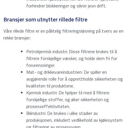
Jeg godtar personvernreglene.
Samtykke
*
*
forhindrer blokkeringer og sikrer jevn drift.
Bransjer som utnytter rillede filtre
Anti spam
*
Våre rillede filtre er en pålitelig filtreringsløsning på tvers av en
rekke bransjer:
Angi et tall fra
16
til
18
.
Petrokjemisk industri: Disse filtrene brukes til å
filtrere forskjellige væsker, og holde dem fri for
Send inn
forurensninger.
Mat- og drikkevareindustrien: De spiller en
avgjørende rolle for å opprettholde sikkerheten og
kvaliteten til produktene.
Kjemisk industri: De hjelper til med å filtrere
forskjellige stoffer, og øker sikkerheten og
prosesseffektiviteten.
Bilindustri: De brukes i ulike stadier av
produksjonen, inkludert vedlikehold av kjølesystem
og filtrering av prosessvann.