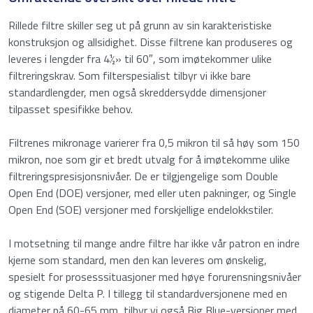
Rillede filtre skiller seg ut på grunn av sin karakteristiske
konstruksjon og allsidighet. Disse filtrene kan produseres og
leveres i lengder fra 4½» til 60″, som imøtekommer ulike
filtreringskrav. Som filterspesialist tilbyr vi ikke bare
standardlengder, men også skreddersydde dimensjoner
tilpasset spesifikke behov.
Request a quote for: Rillede Filtre
Filtrenes mikronage varierer fra 0,5 mikron til så høy som 150
"
" obligatorisk felt
*
mikron, noe som gir et bredt utvalg for å imøtekomme ulike
filtreringspresisjonsnivåer. De er tilgjengelige som Double
Navn
*
Open End (DOE) versjoner, med eller uten pakninger, og Single
Open End (SOE) versjoner med forskjellige endelokkstiler.
Fornavn
I motsetning til mange andre filtre har ikke vår patron en indre
kjerne som standard, men den kan leveres om ønskelig,
spesielt for prosesssituasjoner med høye forurensningsnivåer
og stigende Delta P. I tillegg til standardversjonene med en
Etternavn
diameter på 60-65 mm, tilbyr vi også Big Blue-versjoner med