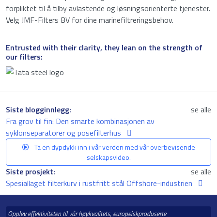
forpliktet til å tilby avlastende og løsningsorienterte tjenester.
Velg JMF-Filters BV for dine marinefiltreringsbehov.
Entrusted with their clarity, they lean on the strength of
our filters:
Siste blogginnlegg:
se alle
Fra grov til fin: Den smarte kombinasjonen av
syklonseparatorer og posefilterhus
Ta en dypdykk inn i vår verden med vår overbevisende
selskapsvideo.
Siste prosjekt:
se alle
Spesiallaget filterkurv i rustfritt stål Offshore-industrien
Opplev effektiviteten til vår høykvalitets, europeiskproduserte