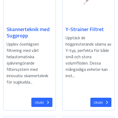
Skannerteknik med
Y-Strainer Filtret
Sugpropp
Upptäck de
Upplev överlägsen
högpresterande silarna av
filtrering med vårt
Y-typ, perfekta för både
helautomatiska
små och stora
självrengörande
volymflöden. Dessa
filtersystem med
mångsidiga enheter kan
innovativ skannerteknik
inst...
för sugkudda...
Utsikt
Utsikt