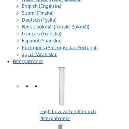
English
(
Engelska
)
Suomi
(
Finska
)
Deutsch
(
Tyska
)
Norsk bokmål
(
Norskt Bokmål
)
Français
(
Franska
)
Español
(
Spanska
)
Português
(
Portugisiska, Portugal
)
العربية
(
Arabiska
)
Filterpatroner
High flow vattenfilter och
filterpatroner