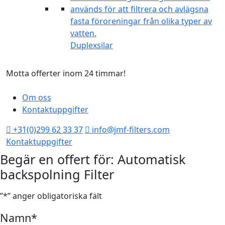
Duplexsilar
Motta offerter inom 24 timmar!
T
Om oss
Kontaktuppgifter
+31(0)299 62 33 37
info@jmf-filters.com
Kontaktuppgifter
Begär en offert för: Automatisk
backspolning Filter
”
*
” anger obligatoriska fält
Namn
*