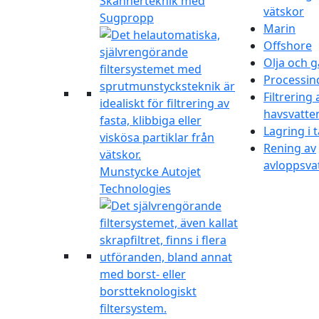
Skannerteknik med
vätskor
Sugpropp
Marin
Offshore
Olja och g
Processin
Filtrering 
havsvatte
Lagring i 
Rening av
avloppsva
Munstycke Autojet
Technologies