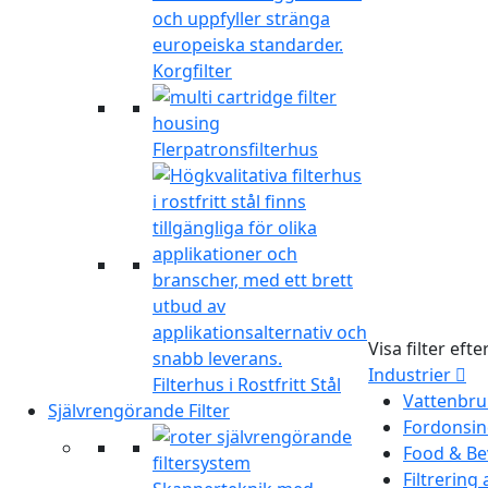
Korgfilter
Flerpatronsfilterhus
Visa filter efte
Industrier
Filterhus i Rostfritt Stål
Vattenbru
Självrengörande Filter
Fordonsin
Food & Be
Filtrering 