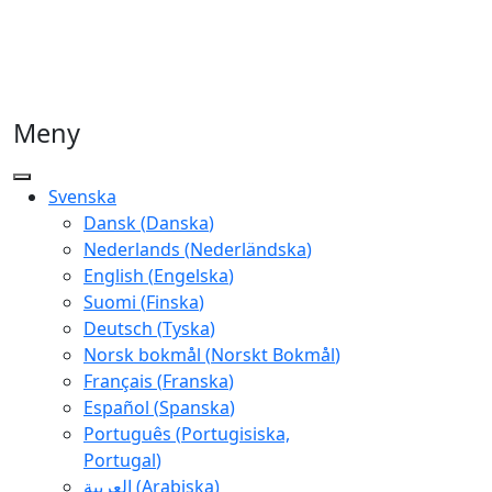
Meny
Svenska
Dansk
(
Danska
)
Nederlands
(
Nederländska
)
English
(
Engelska
)
Suomi
(
Finska
)
Deutsch
(
Tyska
)
Norsk bokmål
(
Norskt Bokmål
)
Français
(
Franska
)
Español
(
Spanska
)
Português
(
Portugisiska,
Portugal
)
العربية
(
Arabiska
)