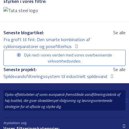
styrken i vores filtre:
Seneste blogartikel:
Se alle
Fra groft til fint: Den smarte kombination af
cyklonseparatorer og posefilterhus
Dyk ned i vores verden med vores overbevisende
virksomhedsvideo.
Seneste projekt:
Se alle
Spildevandsfiltreringssystem til industrielt spildevand
Oplev effektiviteten af vores europæisk fremstillede vandfiltreringsteknik af
høj kvalitet, der giver skræddersyet rådgivning og løsningsorienterede
strategier for at aflaste og styrke dig.
Krystalklare valg
Vores filtreringskategorier: