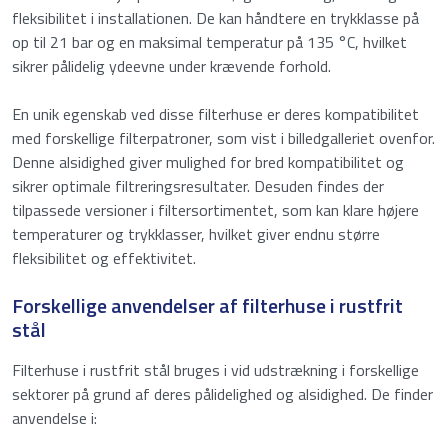
Navn
fleksibilitet i installationen. De kan håndtere en trykklasse på
*
op til 21 bar og en maksimal temperatur på 135 °C, hvilket
sikrer pålidelig ydeevne under krævende forhold.
Fornavn
En unik egenskab ved disse filterhuse er deres kompatibilitet
med forskellige filterpatroner, som vist i billedgalleriet ovenfor.
Denne alsidighed giver mulighed for bred kompatibilitet og
Efternavn
sikrer optimale filtreringsresultater. Desuden findes der
Indtast dine oplysninger for at downloade
tilpassede versioner i filtersortimentet, som kan klare højere
produktspecifikationerne.
E-mail
temperaturer og trykklasser, hvilket giver endnu større
*
fleksibilitet og effektivitet.
Navn
Forskellige anvendelser af filterhuse i rustfrit
stål
Rapport
*
E-
mail
Filterhuse i rustfrit stål bruges i vid udstrækning i forskellige
sektorer på grund af deres pålidelighed og alsidighed. De finder
Anti-spam
(Påkrævet)
anvendelse i: