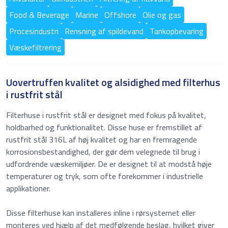
Food & Beverage
Marine
Offshore
Olie og gas
Procesindustri
Rensning af spildevand
Tankopbevaring
Væskefiltrering
Uovertruffen kvalitet og alsidighed med filterhus
i rustfrit stål
Filterhuse i rustfrit stål er designet med fokus på kvalitet,
holdbarhed og funktionalitet. Disse huse er fremstillet af
rustfrit stål 316L af høj kvalitet og har en fremragende
korrosionsbestandighed, der gør dem velegnede til brug i
udfordrende væskemiljøer. De er designet til at modstå høje
Anmod om et tilbud på: Filterhus i
temperaturer og tryk, som ofte forekommer i industrielle
rustfrit stål
applikationer.
"
" indikerer påkrævede felter
Disse filterhuse kan installeres inline i rørsystemet eller
*
monteres ved hjælp af det medfølgende beslag, hvilket giver