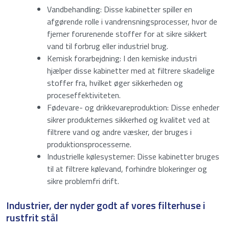
Vandbehandling: Disse kabinetter spiller en
afgørende rolle i vandrensningsprocesser, hvor de
Indtast et nummer fra
13
til
15
.
fjerner forurenende stoffer for at sikre sikkert
vand til forbrug eller industriel brug.
Download
Kemisk forarbejdning: I den kemiske industri
hjælper disse kabinetter med at filtrere skadelige
stoffer fra, hvilket øger sikkerheden og
proceseffektiviteten.
Fødevare- og drikkevareproduktion: Disse enheder
Jeg accepterer privatlivspolitikken.
Samtykke
*
*
sikrer produkternes sikkerhed og kvalitet ved at
filtrere vand og andre væsker, der bruges i
Anti-SPAM
*
produktionsprocesserne.
Industrielle kølesystemer: Disse kabinetter bruges
til at filtrere kølevand, forhindre blokeringer og
sikre problemfri drift.
Indtast et nummer fra
16
til
18
.
Industrier, der nyder godt af vores filterhuse i
Send
rustfrit stål