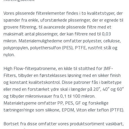
Vores plisserede filterelementer findes i to kvalitetstyper, der
spænder fra enkle, uforstærkede plisseringer, der er egnede til
grovere filtrering, til avancerede plisserede filtre med et
maksimalt antal plisseringer, der kan filtrere ned til 0,03
mikron. Materialemulighederne omfatter polyester, cellulose,
polypropylen, polyethersulfon (PES), PTFE, rustfrit stål og
nylon.
High Flow-filterpatronerne, en kilde til stolthed for JMF-
Filters, tilbyder en førsteklasses løsning med en sikker finish
og konstant kvalitetskontrol. Disse patroner fås i bæltetype
eller med en forstærket ydre skal i længder på 20″, 40″ og 60″
og tilbyder mikroniveauer fra 0,1 til 100 mikron.
Materialetyperne omfatter PP, PES, GF og forskellige
tætninger/ringe som silikone, EPDM, Viton eller teflon (PTFE).
Bortset fra disse omfatter vores produktsortiment vaskbart,