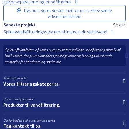
cyklonseparatorer og posefilterhus
Dyk ned i vores verden med vores overbevisende
virksomhedsvideo.
Seneste projekt:
Se alle
Spildevandsfiltreringssystem til industrielt spildevand
Oplev effektiviteten af vores europæisk fremstillede vandfiltreringsteknik af
høj kvalitet, der giver skræddersyet rådgivning og løsningsorienterede
strategier for at aflaste og styrke dig.
Krystalklare valg
Vores filtreringskategorier:
Vores mest populære
Produkter til vandfiltrering:
Din forbindelse til enestående service
Tag kontakt til os: