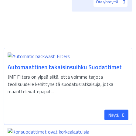
Ota yhteyttä
Automaattinen takaisinsuihku Suodattimet
JMF Filters on ylpeä siitä, että voimme tarjota
teollisuudelle kehittyneitä suodatusratkaisuja, jotka
määrittelevät epäpuh...
Näytä
erisuodatinpussit