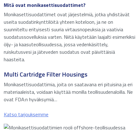
Mitä ovat monikasettisuodattimet?
Monikasettisuodattimet ovat järjestelmiä, jotka yhdistävät
useita suodatinkynttilöitä yhteen koteloon, ja ne on
suunniteltu erityisesti suuria virtausnopeuksia ja vaativia
suodatussovelluksia varten. Niitä käytetään laajalti esimerkiksi
öljy- ja kaasuteollisuudessa, jossa vedenkäsittely,
ruiskutusvesi ja jäteveden suodatus ovat päivittäisiä
haasteita.
ta
Multi Cartridge Filter Housings
Monikasettisuodattimia, joita on saatavana eri pituisina ja eri
materiaaleista, voidaan käyttää monilla teollisuudenaloilla. Ne
ovat FDA:n hyväksymiä…
Katso tarjouksemme