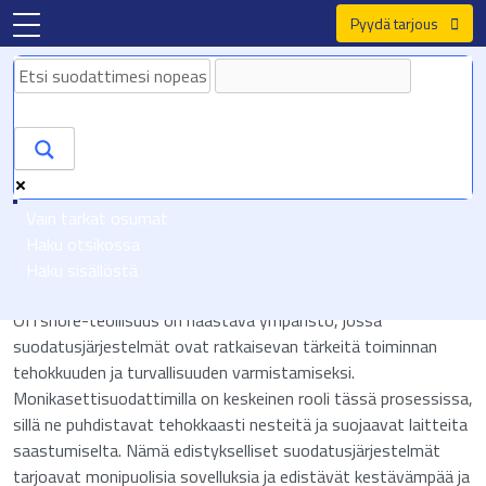
Pyydä tarjous
Valmistettu Euroopassa, koe seniorilaatu
[rank_math_breadcrumb]
Monikasettisuodattimien rooli
Vain tarkat osumat
Haku otsikossa
offshore-teollisuudessa
Haku sisällöstä
Offshore-teollisuus on haastava ympäristö, jossa
suodatusjärjestelmät ovat ratkaisevan tärkeitä toiminnan
tehokkuuden ja turvallisuuden varmistamiseksi.
Monikasettisuodattimilla on keskeinen rooli tässä prosessissa,
sillä ne puhdistavat tehokkaasti nesteitä ja suojaavat laitteita
saastumiselta. Nämä edistykselliset suodatusjärjestelmät
tarjoavat monipuolisia sovelluksia ja edistävät kestävämpää ja