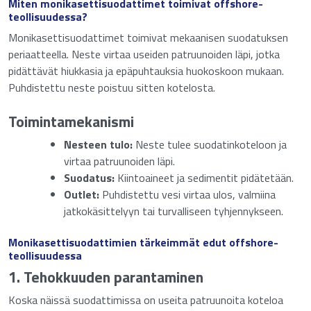
Miten monikasettisuodattimet toimivat offshore-
teollisuudessa?
Monikasettisuodattimet toimivat mekaanisen suodatuksen
periaatteella. Neste virtaa useiden patruunoiden läpi, jotka
pidättävät hiukkasia ja epäpuhtauksia huokoskoon mukaan.
Puhdistettu neste poistuu sitten kotelosta.
Toimintamekanismi
Nesteen tulo:
Neste tulee suodatinkoteloon ja
virtaa patruunoiden läpi.
Suodatus:
Kiintoaineet ja sedimentit pidätetään.
Outlet:
Puhdistettu vesi virtaa ulos, valmiina
jatkokäsittelyyn tai turvalliseen tyhjennykseen.
Monikasettisuodattimien tärkeimmät edut offshore-
teollisuudessa
t
1. Tehokkuuden parantaminen
Koska näissä suodattimissa on useita patruunoita koteloa