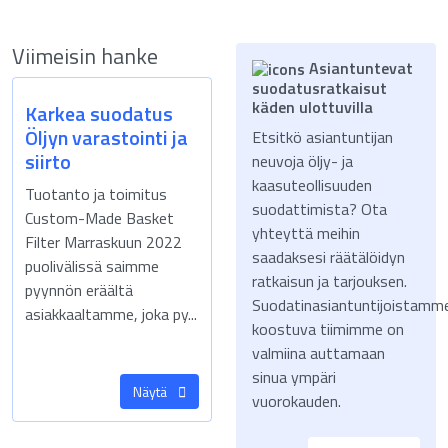
Viimeisin hanke
Asiantuntevat
suodatusratkaisut
käden ulottuvilla
Karkea suodatus
Öljyn varastointi ja
Etsitkö asiantuntijan
siirto
neuvoja öljy- ja
kaasuteollisuuden
Tuotanto ja toimitus
suodattimista? Ota
Custom-Made Basket
yhteyttä meihin
Filter Marraskuun 2022
saadaksesi räätälöidyn
puolivälissä saimme
ratkaisun ja tarjouksen.
pyynnön eräältä
Suodatinasiantuntijoistamm
asiakkaaltamme, joka py...
koostuva tiimimme on
valmiina auttamaan
sinua ympäri
Näytä
vuorokauden.