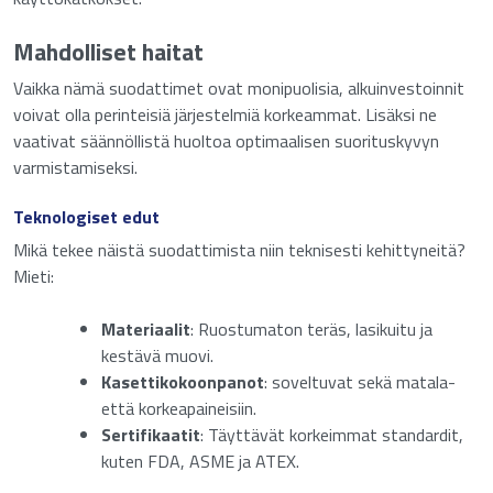
Mahdolliset haitat
Vaikka nämä suodattimet ovat monipuolisia, alkuinvestoinnit
elot
voivat olla perinteisiä järjestelmiä korkeammat. Lisäksi ne
vaativat säännöllistä huoltoa optimaalisen suorituskyvyn
varmistamiseksi.
Teknologiset edut
Mikä tekee näistä suodattimista niin teknisesti kehittyneitä?
Mieti:
Materiaalit
: Ruostumaton teräs, lasikuitu ja
kestävä muovi.
Kasettikokoonpanot
: soveltuvat sekä matala-
että korkeapaineisiin.
Sertifikaatit
: Täyttävät korkeimmat standardit,
kuten FDA, ASME ja ATEX.