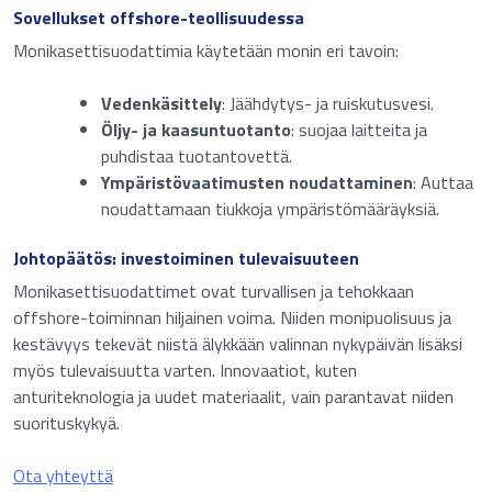
Sovellukset offshore-teollisuudessa
Monikasettisuodattimia käytetään monin eri tavoin:
Vedenkäsittely
: Jäähdytys- ja ruiskutusvesi.
Öljy- ja kaasuntuotanto
: suojaa laitteita ja
puhdistaa tuotantovettä.
Ympäristövaatimusten noudattaminen
: Auttaa
noudattamaan tiukkoja ympäristömääräyksiä.
Johtopäätös: investoiminen tulevaisuuteen
Monikasettisuodattimet ovat turvallisen ja tehokkaan
offshore-toiminnan hiljainen voima. Niiden monipuolisuus ja
kestävyys tekevät niistä älykkään valinnan nykypäivän lisäksi
myös tulevaisuutta varten. Innovaatiot, kuten
anturiteknologia ja uudet materiaalit, vain parantavat niiden
suorituskykyä.
Ota yhteyttä