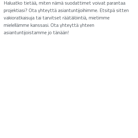
Haluatko tietää, miten nämä suodattimet voivat parantaa
projektiasi? Ota yhteyttä asiantuntijoihimme. Etsitpä sitten
vakioratkaisuja tai tarvitset räätälöintiä, mietimme
mielellämme kanssasi. Ota yhteyttä yhteen
asiantuntijoistamme jo tänään!
a