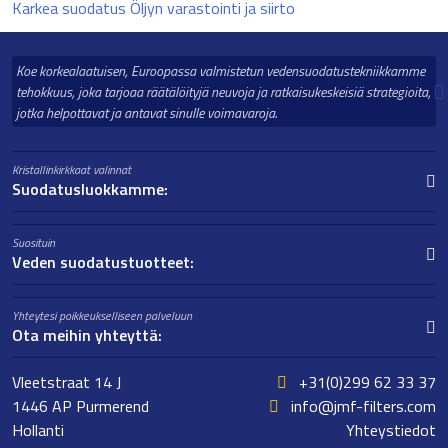
Karkea suodatus Öljyn varastointi ja siirto
Koe korkealaatuisen, Euroopassa valmistetun vedensuodatustekniikkamme
tehokkuus, joka tarjoaa räätälöityjä neuvoja ja ratkaisukeskeisiä strategioita,
jotka helpottavat ja antavat sinulle voimavaroja.
Kristallinkirkkaat valinnat
Suodatusluokkamme:
Suosituin
Veden suodatustuotteet:
Yhteytesi poikkeukselliseen palveluun
Ota meihin yhteyttä:
Vleetstraat 14 J
+31(0)299 62 33 37
1446 AP Purmerend
info@jmf-filters.com
Hollanti
Yhteystiedot