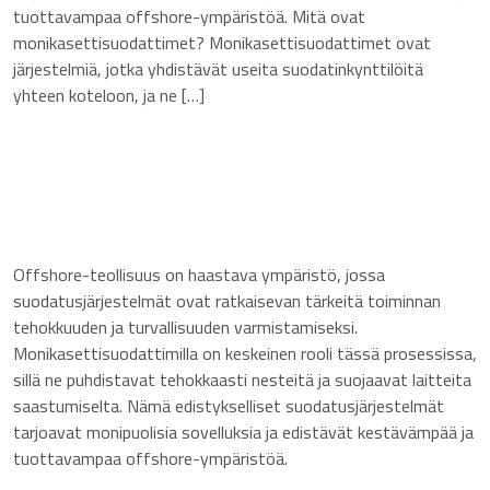
tuottavampaa offshore-ympäristöä. Mitä ovat
monikasettisuodattimet? Monikasettisuodattimet ovat
järjestelmiä, jotka yhdistävät useita suodatinkynttilöitä
yhteen koteloon, ja ne […]
Offshore-teollisuus on haastava ympäristö, jossa
suodatusjärjestelmät ovat ratkaisevan tärkeitä toiminnan
tehokkuuden ja turvallisuuden varmistamiseksi.
sta
Monikasettisuodattimilla on keskeinen rooli tässä prosessissa,
sillä ne puhdistavat tehokkaasti nesteitä ja suojaavat laitteita
n
saastumiselta. Nämä edistykselliset suodatusjärjestelmät
n
tarjoavat monipuolisia sovelluksia ja edistävät kestävämpää ja
tuottavampaa offshore-ympäristöä.