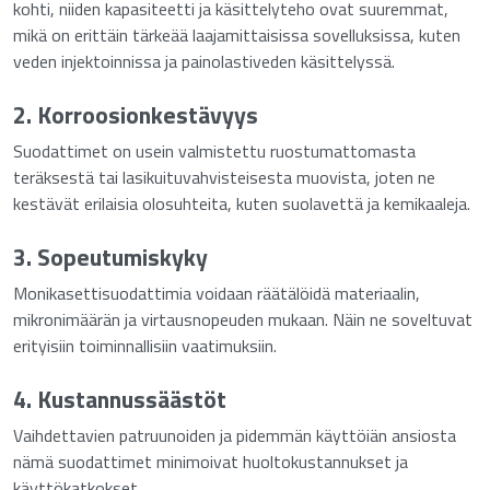
kohti, niiden kapasiteetti ja käsittelyteho ovat suuremmat,
mikä on erittäin tärkeää laajamittaisissa sovelluksissa, kuten
veden injektoinnissa ja painolastiveden käsittelyssä.
2. Korroosionkestävyys
Suodattimet on usein valmistettu ruostumattomasta
teräksestä tai lasikuituvahvisteisesta muovista, joten ne
kestävät erilaisia olosuhteita, kuten suolavettä ja kemikaaleja.
3. Sopeutumiskyky
Monikasettisuodattimia voidaan räätälöidä materiaalin,
mikronimäärän ja virtausnopeuden mukaan. Näin ne soveltuvat
erityisiin toiminnallisiin vaatimuksiin.
4. Kustannussäästöt
ussisuodatinkotelo
Vaihdettavien patruunoiden ja pidemmän käyttöiän ansiosta
nämä suodattimet minimoivat huoltokustannukset ja
käyttökatkokset.