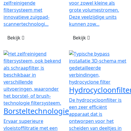
zelfreinigende
voor zowel kleine als
filtersysteem met
grote volumestromen.
innovatieve zuigpad-
Deze veelzijdige units
scannertechnologi...
kunnen zow...
Bekijk
Bekijk
Hydrocycloonfilte
De hydrocycloonfilter is
een zeer efficiënt
Borsteltechnologie
apparaat dat is
Ervaar superieure
ontworpen voor het
vloeistoffiltratie met een
scheiden van deeltjes in