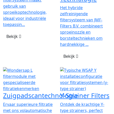
filtersysteem maakt
gebruik van
Het hybride
sproeikoptechnologie,
zelfreinigende
ideaal voor industriële
filtersysteem van JMF-
toepassin...
Filters B.V. combineert
sproeinozzle en
Bekijk
borsteltechnieken om
hardnekkige ...
Bekijk
Zuigpadscantechnologie
Y-Strainer Filters
Ervaar superieure filtratie
Ontdek de krachtige Y-
met ons volautomatische
type strainers, perfect