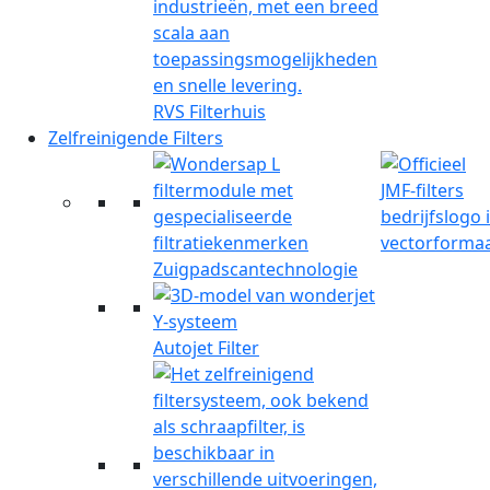
RVS Filterhuis
Zelfreinigende Filters
Zuigpadscantechnologie
Autojet Filter