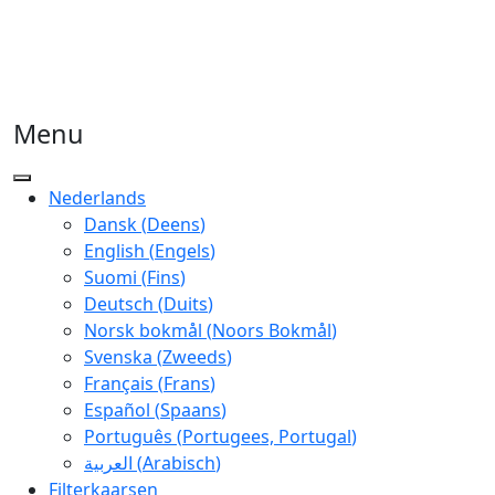
Menu
Nederlands
Dansk
(
Deens
)
English
(
Engels
)
Suomi
(
Fins
)
Deutsch
(
Duits
)
Norsk bokmål
(
Noors Bokmål
)
Svenska
(
Zweeds
)
Français
(
Frans
)
Español
(
Spaans
)
Português
(
Portugees, Portugal
)
العربية
(
Arabisch
)
Filterkaarsen