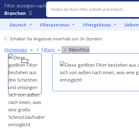
Filter anzeigen nach
Branchen
Aquakultur
Deutsch
Filterpatronen
Filtergehäuse
Selbstr
Autoindustrie
Erhalten Sie Angebote innerhalb von 24 Stunden!
Homepage
Filters
Rillenfilter
Food & Beverage
Flüssigkeitsfiltration
Marine
Offshore
Öl und Gas
Prozessindustrie
Meerwasser-