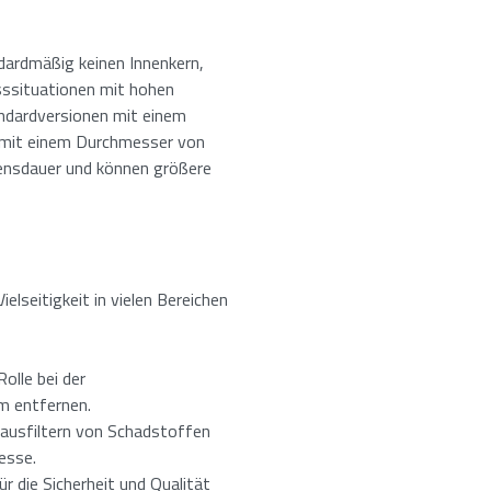
fordern für: Rillenfilter
dardmäßig keinen Innenkern,
liche Felder an
sssituationen mit hohen
ndardversionen mit einem
 mit einem Durchmesser von
bensdauer und können größere
Nachname
ielseitigkeit in vielen Bereichen
aten ein, um die Produktspezifikationen herunterzuladen.
olle bei der
m entfernen.
rausfiltern von Schadstoffen
esse.
erlich)
r die Sicherheit und Qualität