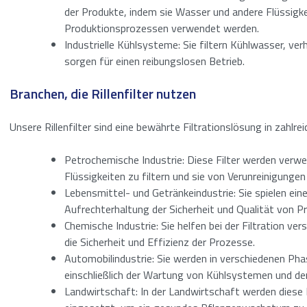
der Produkte, indem sie Wasser und andere Flüssigkeit
Produktionsprozessen verwendet werden.
Industrielle Kühlsysteme: Sie filtern Kühlwasser, ve
Bitte gib eine Zah
sorgen für einen reibungslosen Betrieb.
Branchen, die Rillenfilter nutzen
Herunterladen
Unsere Rillenfilter sind eine bewährte Filtrationslösung in zahlre
Ich stimme 
Zustimmung
*
Petrochemische Industrie: Diese Filter werden verw
Flüssigkeiten zu filtern und sie von Verunreinigungen
Anti-SPAM
*
Lebensmittel- und Getränkeindustrie: Sie spielen eine
Aufrechterhaltung der Sicherheit und Qualität von P
Chemische Industrie: Sie helfen bei der Filtration ve
Bitte gib eine Zah
die Sicherheit und Effizienz der Prozesse.
Automobilindustrie: Sie werden in verschiedenen Pha
Absenden
einschließlich der Wartung von Kühlsystemen und de
Landwirtschaft: In der Landwirtschaft werden diese F