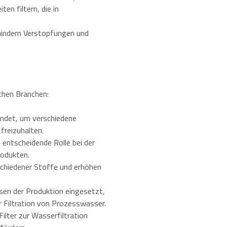
en filtern, die in
rhindern Verstopfungen und
l von
13
bis
15
ein.
ichen Branchen:
den Datenschutzbestimmungen zu.
*
endet, um verschiedene
 freizuhalten.
 entscheidende Rolle bei der
rodukten.
rschiedener Stoffe und erhöhen
l von
16
bis
18
ein.
sen der Produktion eingesetzt,
r Filtration von Prozesswasser.
ilter zur Wasserfiltration