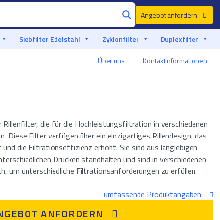
Angebot anfordern
Siebfilter Edelstahl
Zyklonfilter
Duplexfilter
Über uns
Kontaktinformationen
Hergestellt in Europa, erleben Sie Senior-Qualität
 Rillenfilter, die für die Hochleistungsfiltration in verschiedenen
Diese Filter verfügen über ein einzigartiges Rillendesign, das
d die Filtrationseffizienz erhöht. Sie sind aus langlebigen
nterschiedlichen Drücken standhalten und sind in verschiedenen
h, um unterschiedliche Filtrationsanforderungen zu erfüllen.
umfassende Produktangaben
NGEBOT ANFORDERN