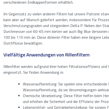
verschiedenen Endkappenformen erhältlich.
Ein Angebot an
Im Gegensatz zu vielen anderen Filtern hat unsere Patrone stan
„
“ zeigt erforder
*
kann aber auf Wunsch geliefert werden, insbesondere für Proze
Verschmutzungsgraden und steigendem Delta P. Neben den Sta
Name
*
Durchmesser von 60-65 mm bieten wir auch Big Blue Versionen
100 bis 110 mm an. Diese dickeren Filter haben eine längere Le
Durchflüsse bewältigen.
Vorname
Vielfältige Anwendungen von Rillenfiltern
E-Mail
*
Rillenfilter werden aufgrund ihrer hohen Filtrationseffizienz und V
Geben Sie Ihre D
eingesetzt. Sie finden Anwendung in:
Bericht
*
Name
Wasseraufbereitung: Sie spielen eine entscheidende R
Wasseraufbereitung, da sie Verunreinigungen wirksa
E-
Chemische Verarbeitung: Diese Filter helfen beim He
Mail
und erhöhen die Sicherheit und die Effizienz der Proz
Anti-Spam
(erford
Lebensmittel- und Getränkeherstellung: Sie sorgen fü