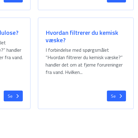
lulose?
Hvordan filtrerer du kemisk
væske?
let
e?” handler
I forbindelse med spørgsmålet
er fra vand.
“Hvordan filtrerer du kemisk væske?”
handler det om at fjerne forureninger
fra vand. Hvilken...
Se
Se