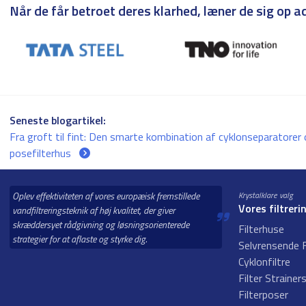
Når de får betroet deres klarhed, læner de sig op ad 
Seneste blogartikel:
Fra groft til fint: Den smarte kombination af cyklonseparatorer
posefilterhus
Oplev effektiviteten af vores europæisk fremstillede
Krystalklare valg
Vores filtreri
vandfiltreringsteknik af høj kvalitet, der giver
skræddersyet rådgivning og løsningsorienterede
Filterhuse
strategier for at aflaste og styrke dig.
Selvrensende F
Cyklonfiltre
Filter Strainer
Filterposer