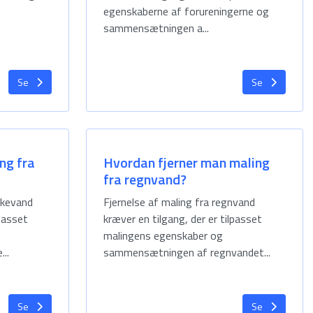
egenskaberne af forureningerne og
sammensætningen a...
Se
Se
ng fra
Hvordan fjerner man maling
fra regnvand?
ikkevand
Fjernelse af maling fra regnvand
lpasset
kræver en tilgang, der er tilpasset
malingens egenskaber og
..
sammensætningen af regnvandet...
Se
Se