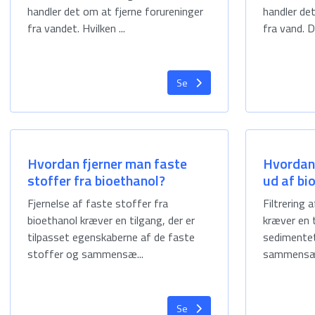
handler det om at fjerne forureninger
handler de
fra vandet. Hvilken ...
fra vand. D
Se
Hvordan fjerner man faste
Hvordan 
stoffer fra bioethanol?
ud af bi
Fjernelse af faste stoffer fra
Filtrering 
bioethanol kræver en tilgang, der er
kræver en t
tilpasset egenskaberne af de faste
sedimente
stoffer og sammensæ...
sammensætn
Se