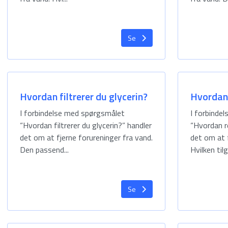
havvand
Tankopbevaring
Se
Rensning af
spildevand
Hvordan filtrerer du glycerin?
Hvordan 
I forbindelse med spørgsmålet
I forbinde
“Hvordan filtrerer du glycerin?” handler
“Hvordan r
det om at fjerne forureninger fra vand.
det om at f
Den passend...
Hvilken tilg
Se