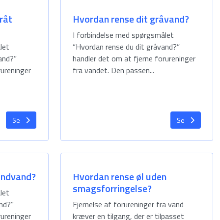
råt
Hvordan rense dit gråvand?
I forbindelse med spørgsmålet
let
“Hvordan rense du dit gråvand?”
vand?”
handler det om at fjerne forureninger
rureninger
fra vandet. Den passen...
Se
Se
undvand?
Hvordan rense øl uden
smagsforringelse?
let
nd?”
Fjernelse af forureninger fra vand
rureninger
kræver en tilgang, der er tilpasset