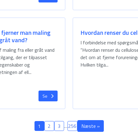
fjerner man maling
Hvordan renser du cel
 gråt vand?
I forbindelse med spørgsmå
f maling fra eller gråt vand
“Hvordan renser du cellulos
ilgang, der er tilpasset
det om at fjerne forurening
 egenskaber og
Hvilken tilga...
ingen af ell...
Se
1
2
3
…
256
Næste »