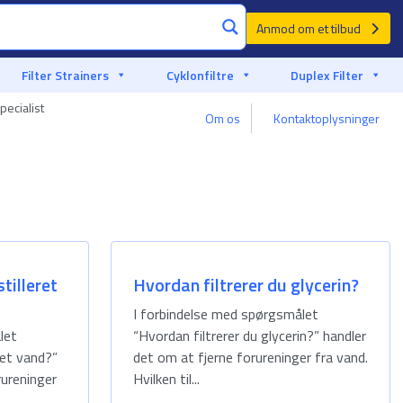
Anmod om et tilbud
Filter Strainers
Cyklonfiltre
Duplex Filter
pecialist
Om os
Kontaktoplysninger
tilleret
Hvordan filtrerer du glycerin?
I forbindelse med spørgsmålet
let
“Hvordan filtrerer du glycerin?” handler
ret vand?”
det om at fjerne forureninger fra vand.
rureninger
Hvilken til...