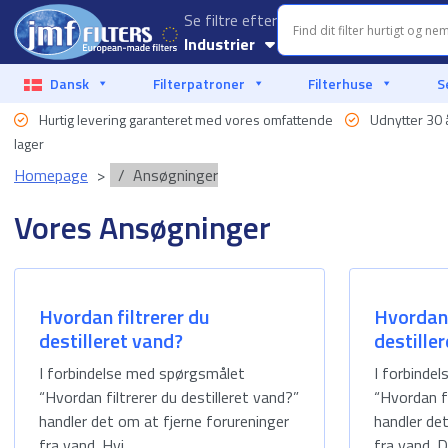
Se filtre efter
Industrier
Akvakultur
Dansk
Filterpatroner
Filterhuse
S
Hurtig levering garanteret med vores omfattende
Udnytter 30 å
Bilindustrien
lager
Food & Beverage
Homepage
Ansøgninger
Væskefiltrering
Vores Ansøgninger
Marine
Offshore
Hvordan filtrerer du
Hvordan 
destilleret vand?
destille
Olie og gas
I forbindelse med spørgsmålet
I forbinde
“Hvordan filtrerer du destilleret vand?”
“Hvordan fi
Procesindustri
handler det om at fjerne forureninger
handler de
Filtrering af
fra vand. Hvi...
fra vand. D