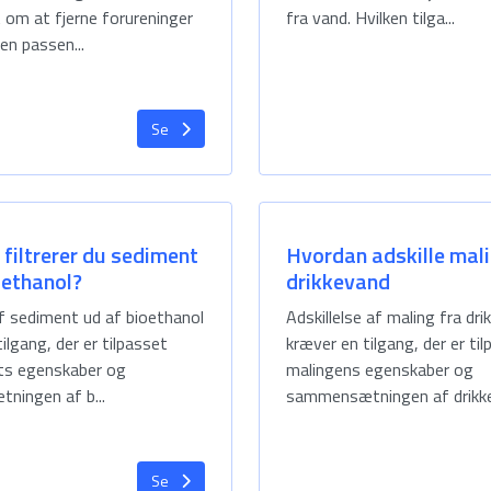
t om at fjerne forureninger
fra vand. Hvilken tilga...
en passen...
Se
filtrerer du sediment
Hvordan adskille mali
oethanol?
drikkevand
af sediment ud af bioethanol
Adskillelse af maling fra dr
ilgang, der er tilpasset
kræver en tilgang, der er ti
ts egenskaber og
malingens egenskaber og
ingen af b...
sammensætningen af drikke.
Se