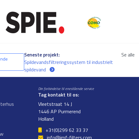
Seneste projekt:
Se alle
ende
Spildevandsfiltreringssystem til industrielt
spildevand
Din forbindelse til enestående service
Tag kontakt til os:
lterhus
Vleetstraat 14 J
1446 AP Purmerend
Holland
+31(0)299 62 33 37
ow
info@jmf-filters.com