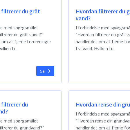
filtrerer du gråt
Hvordan filtrerer du g
vand?
lse med spørgsmålet
I forbindelse med spørgsmå
ltrerer du gråt vand?”
“Hvordan filtrerer du gråt 
t om at fjerne forureninger
handler det om at fjerne fo
ilken ti...
fra vand. Hvilken ti...
Se
filtrerer du
Hvordan rense din gr
nd?
I forbindelse med spørgsmå
lse med spørgsmålet
“Hvordan rense din grundva
iltrerer du grundvand?”
handler det om at fjerne fo