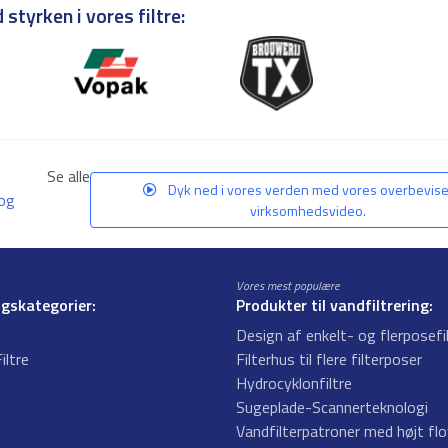
styrken i vores filtre:
Se alle
Dyk ned i vores verden med vores overbevis
 og
virksomhedsvideo.
Vores mest populære
ngskategorier:
Produkter til vandfiltrering:
Design af enkelt- og flerposefi
iltre
Filterhus til flere filterposer
Hydrocyklonfiltre
s
Sugeplade-Scannerteknologi
Vandfilterpatroner med højt fl