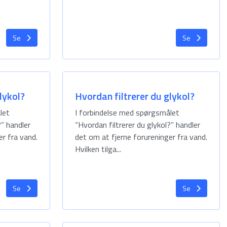
Se
Se
lykol?
Hvordan filtrerer du glykol?
let
I forbindelse med spørgsmålet
?” handler
“Hvordan filtrerer du glykol?” handler
er fra vand.
det om at fjerne forureninger fra vand.
Hvilken tilga...
Se
Se