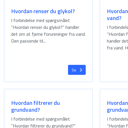
Hvordan renser du glykol?
Hvordan 
vand?
I forbindelse med spørgsmålet
“Hvordan renser du glykol?” handler
I forbinde
det om at fjerne forureninger fra vand.
“Hvordan fi
Den passende til...
handler de
fra vand. Hv
Se
Hvordan filtrerer du
Hvordan 
grundvand?
grundva
I forbindelse med spørgsmålet
I forbinde
“Hvordan filtrerer du grundvand?”
“Hvordan f