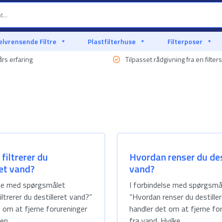
elvrensende Filtre
Plastfilterhuse
Filterposer
rs erfaring
Tilpasset rådgivning fra en filters
filtrerer du
Hvordan renser du des
ret vand?
vand?
lse med spørgsmålet
I forbindelse med spørgsmå
ltrerer du destilleret vand?”
“Hvordan renser du destille
t om at fjerne forureninger
handler det om at fjerne fo
en...
fra vand. Hvilke...