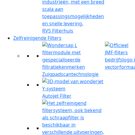
RVS Filterhuis
Zelfreinigende Filters
Zuigpadscantechnologie
Autojet Filter