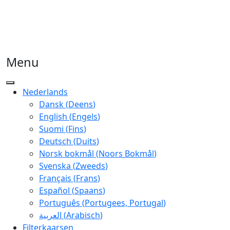
Menu
Nederlands
Dansk
(
Deens
)
English
(
Engels
)
Suomi
(
Fins
)
Deutsch
(
Duits
)
Norsk bokmål
(
Noors Bokmål
)
Svenska
(
Zweeds
)
Français
(
Frans
)
Español
(
Spaans
)
Português
(
Portugees, Portugal
)
العربية
(
Arabisch
)
Filterkaarsen