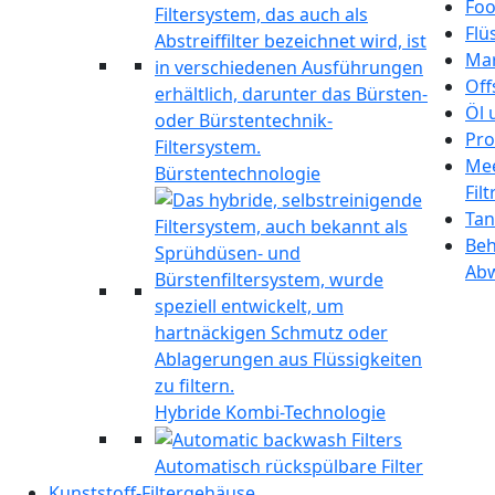
Foo
Flü
Mar
Off
Öl 
Pro
Mee
Bürstentechnologie
Fil
Tan
Beh
Ab
Hybride Kombi-Technologie
Automatisch rückspülbare Filter
Kunststoff-Filtergehäuse