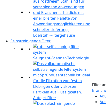
Edelstahl-Filtergehäuse
Selbstreinigende Filter
Saugnapf-Scanner-Technologie
Filter 
Branch
Aqu
Autojet-Filter
Aut