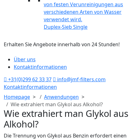
Duplex-Sieb Single
Erhalten Sie Angebote innerhalb von 24 Stunden!
H
Über uns
Kontaktinformationen
+31(0)299 62 33 37
info@jmf-filters.com
Kontaktinformationen
Homepage
Anwendungen
Wie extrahiert man Glykol aus Alkohol?
Wie extrahiert man Glykol aus
Alkohol?
Die Trennung von Glykol aus Benzin erfordert einen