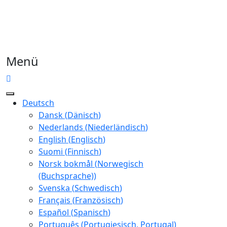
Menü
Deutsch
Dansk
(
Dänisch
)
Nederlands
(
Niederländisch
)
English
(
Englisch
)
Suomi
(
Finnisch
)
Norsk bokmål
(
Norwegisch
(Buchsprache)
)
Svenska
(
Schwedisch
)
Français
(
Französisch
)
Español
(
Spanisch
)
Português
(
Portugiesisch, Portugal
)