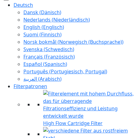
Deutsch
Dansk
(
Dänisch
)
Nederlands
(
Niederländisch
)
English
(
Englisch
)
Suomi
(
Finnisch
)
Norsk bokmål
(
Norwegisch (Buchsprache)
)
Svenska
(
Schwedisch
)
Français
(
Französisch
)
Español
(
Spanisch
)
Português
(
Portugiesisch, Portugal
)
العربية
(
Arabisch
)
Filterpatronen
High Flow Cartridge Filter