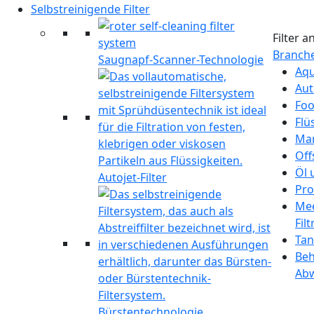
Selbstreinigende Filter
Filter 
Branch
Saugnapf-Scanner-Technologie
Aqu
Aut
Foo
Flü
Mar
Off
Öl 
Autojet-Filter
Pro
Mee
Fil
Tan
Beh
Ab
Bürstentechnologie