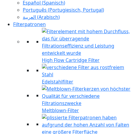
Español
(
Spanisch
)
Português
(
Portugiesisch, Portugal
)
العربية
(
Arabisch
)
Filterpatronen
High Flow Cartridge Filter
Edelstahlfilter
Meltblown-Filter