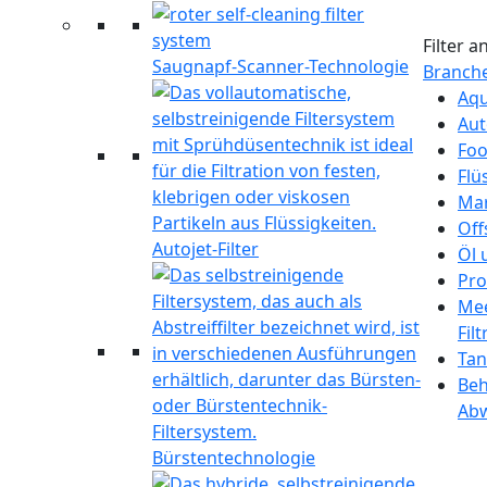
Filter 
Saugnapf-Scanner-Technologie
Branch
Aqu
Aut
Foo
Flü
Mar
Off
Autojet-Filter
Öl 
Pro
Mee
Fil
Tan
Beh
Ab
Bürstentechnologie