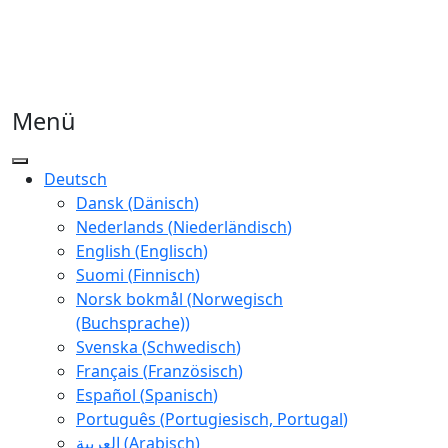
Menü
Deutsch
Dansk
(
Dänisch
)
Nederlands
(
Niederländisch
)
English
(
Englisch
)
Suomi
(
Finnisch
)
Norsk bokmål
(
Norwegisch
(Buchsprache)
)
Svenska
(
Schwedisch
)
Français
(
Französisch
)
Español
(
Spanisch
)
Português
(
Portugiesisch, Portugal
)
العربية
(
Arabisch
)