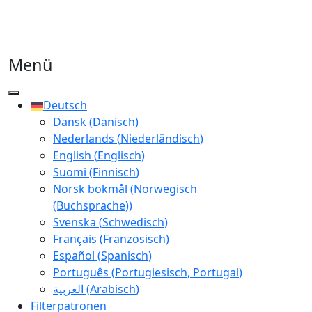
Menü
Deutsch
Dansk
(
Dänisch
)
Nederlands
(
Niederländisch
)
English
(
Englisch
)
Suomi
(
Finnisch
)
Norsk bokmål
(
Norwegisch
(Buchsprache)
)
Svenska
(
Schwedisch
)
Français
(
Französisch
)
Español
(
Spanisch
)
Português
(
Portugiesisch, Portugal
)
العربية
(
Arabisch
)
Filterpatronen