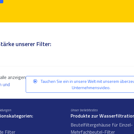
Stärke unserer Filter:
alle anzeigen
Tauchen Sie ein in unsere Welt mit unserem überz
n und
Unternehmensvideo.
eidungen
Unser beliebtestes
tionskategorien:
Produkte zur Wasserfiltratio
Beutelfiltergehäuse für Einzel-
e Filter
Mehrfachbeutel-Filter