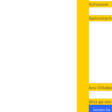
Rufnummer
Nachricht
(erf
Anti-SPAM
(e
Bitte gib ein
Senden Sie