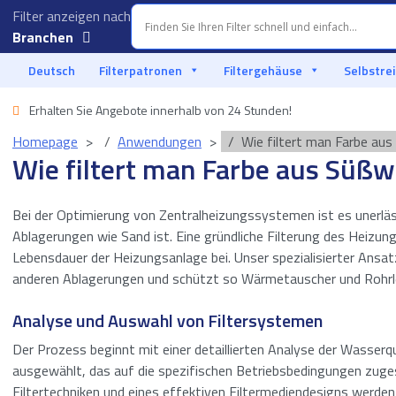
Filter anzeigen nach
Branchen
Aquakultur
Deutsch
Filterpatronen
Filtergehäuse
Selbstrei
Autoindustrie
Erhalten Sie Angebote innerhalb von 24 Stunden!
Homepage
Anwendungen
Wie filtert man Farbe au
Food & Beverage
Wie filtert man Farbe aus Süß
Flüssigkeitsfiltration
Bei der Optimierung von Zentralheizungssystemen ist es unerläs
Marine
Ablagerungen wie Sand ist. Eine gründliche Filterung des Heizun
Lebensdauer der Heizungsanlage bei. Unser spezialisierter Ansat
Offshore
anderen Ablagerungen und schützt so Wärmetauscher und Rohrl
Öl und Gas
Analyse und Auswahl von Filtersystemen
Der Prozess beginnt mit einer detaillierten Analyse der Wasserq
Prozessindustrie
ausgewählt, das auf die spezifischen Betriebsbedingungen zugesc
Meerwasser-
Filtertechniken und eines effektiven Filtermediendesigns werde