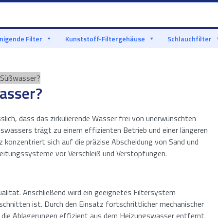
nigende Filter
Kunststoff-Filtergehäuse
Schlauchfilter
s Süßwasser?
wasser?
slich, dass das zirkulierende Wasser frei von unerwünschten
gswassers trägt zu einem effizienten Betrieb und einer längeren
z konzentriert sich auf die präzise Abscheidung von Sand und
eitungssysteme vor Verschleiß und Verstopfungen.
ualität. Anschließend wird ein geeignetes Filtersystem
hnitten ist. Durch den Einsatz fortschrittlicher mechanischer
n die Ablagerungen effizient aus dem Heizungswasser entfernt.