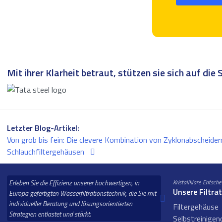
Mit ihrer Klarheit betraut, stützen sie sich auf die 
Letzter Blog-Artikel:
Von grob bis fein: Die clevere Kombination von Zyklonabscheider
Schlauchfiltergehäusen
Erleben Sie die Effizienz unserer hochwertigen, in
Kristallklare Entsch
Unsere Filtra
Europa gefertigten Wasserfiltrationstechnik, die Sie mit
individueller Beratung und lösungsorientierten
Filtergehäuse
Strategien entlastet und stärkt.
Selbstreinigend