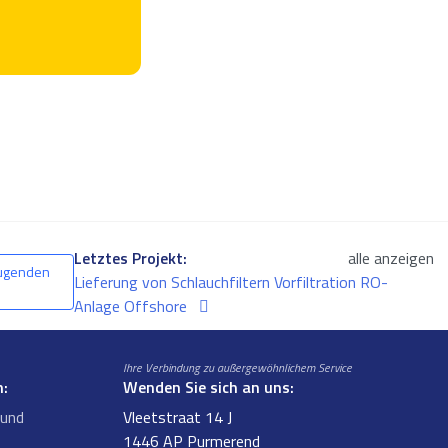
Letztes Projekt:
alle anzeigen
eugenden
Lieferung von Schlauchfiltern Vorfiltration RO-
Anlage Offshore
Ihre Verbindung zu außergewöhnlichem Service
n:
Wenden Sie sich an uns:
 und
Vleetstraat 14 J
1446 AP Purmerend