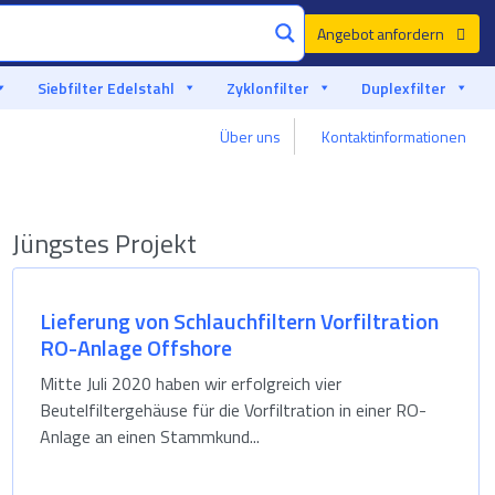
Angebot anfordern
Siebfilter Edelstahl
Zyklonfilter
Duplexfilter
Über uns
Kontaktinformationen
Hergestellt in Europa, erleben Sie Senior-Qualität
Jüngstes Projekt
Lieferung von Schlauchfiltern Vorfiltration
RO-Anlage Offshore
Mitte Juli 2020 haben wir erfolgreich vier
Beutelfiltergehäuse für die Vorfiltration in einer RO-
Anlage an einen Stammkund...