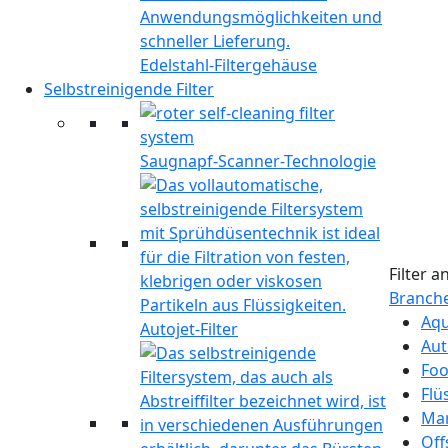
Edelstahl-Filtergehäuse
Selbstreinigende Filter
Saugnapf-Scanner-Technologie
Filter 
Branch
Aqu
Autojet-Filter
Aut
Foo
Flü
Mar
Off