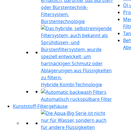
Öl 
Pro
Mee
Bürstentechnologie
Fil
Tan
Beh
Ab
Hybride Kombi-Technologie
Automatisch rückspülbare Filter
Kunststoff-Filtergehäuse