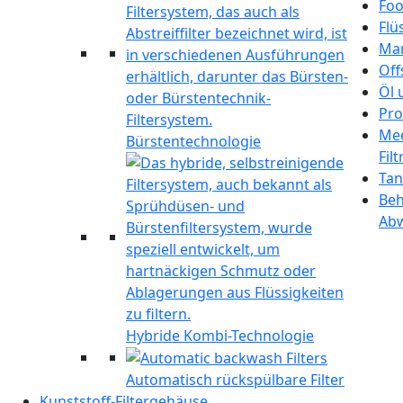
Foo
Flü
Mar
Off
Öl 
Pro
Mee
Bürstentechnologie
Fil
Tan
Beh
Ab
Hybride Kombi-Technologie
Automatisch rückspülbare Filter
Kunststoff-Filtergehäuse