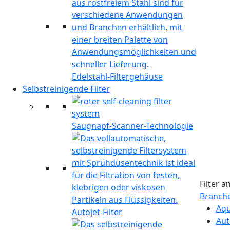
Edelstahl-Filtergehäuse
Selbstreinigende Filter
Saugnapf-Scanner-Technologie
Filter 
Branch
Aqu
Autojet-Filter
Aut