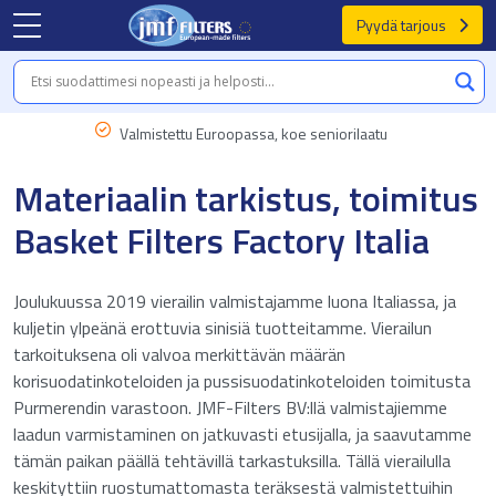
Pyydä tarjous
Valmistettu Euroopassa, koe seniorilaatu
Materiaalin tarkistus, toimitus
Basket Filters Factory Italia
Joulukuussa 2019 vierailin valmistajamme luona Italiassa, ja
kuljetin ylpeänä erottuvia sinisiä tuotteitamme. Vierailun
tarkoituksena oli valvoa merkittävän määrän
korisuodatinkoteloiden ja pussisuodatinkoteloiden toimitusta
Purmerendin varastoon. JMF-Filters BV:llä valmistajiemme
laadun varmistaminen on jatkuvasti etusijalla, ja saavutamme
tämän paikan päällä tehtävillä tarkastuksilla. Tällä vierailulla
keskityttiin ruostumattomasta teräksestä valmistettuihin