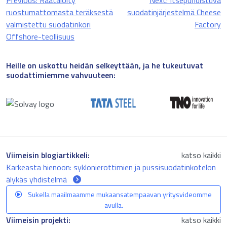
Previous:
Räätälöity
Next:
Itsepuhdistuva
selaus
ruostumattomasta teräksestä
suodatinjärjestelmä Cheese
valmistettu suodatinkori
Factory
Offshore-teollisuus
Heille on uskottu heidän selkeyttään, ja he tukeutuvat
suodattimiemme vahvuuteen:
Viimeisin blogiartikkeli:
katso kaikki
Karkeasta hienoon: syklonierottimien ja pussisuodatinkotelon
älykäs yhdistelmä
Sukella maailmaamme mukaansatempaavan yritysvideomme
avulla.
Viimeisin projekti:
katso kaikki