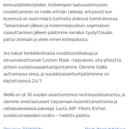
korisuodatinkoteloihin. Korkeimpien laatuvaatimusten
noudattaminen on meille erittäin tärkeää, erityisesti kun
kyseessä on suuri määrä tuotteita yhdessä toimituksessa.
Tarkastuksen jälkeen ja molemminpuolisen sopimuksen
saavuttamisen jälkeen päätimme vierailun tyydyttävään
pasta-ateriaan ja viiniin ennen kotiinpaluuta.
Jos haluat henkilökohtaisia suodatusratkaisuja ja
sitoumuksettoman Custom Made -tarjouksen, ota yhteyttä
yhteen suodatusasiantuntijoistamme. Olemme täällä
auttamassa sinua, ja suodatinasiantuntijatiimimme on
käytettävissä 24/7.
Meillä on yli 30 vuoden asiantuntemus nestesuodatuksesta, ja
olemme omistautuneet tarjoamaan kuormittamattomia ja
ratkaisukeskeisiä palveluja. Luota JMF-Filters B.V:hen
suodatustarpeidesi osalta – harkittu päätös.
Artikkelien