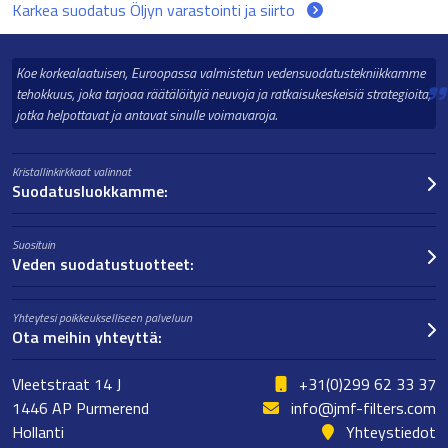
Karkea suodatus Öljyn varastointi ja siirto
Koe korkealaatuisen, Euroopassa valmistetun vedensuodatustekniikkamme
tehokkuus, joka tarjoaa räätälöityjä neuvoja ja ratkaisukeskeisiä strategioita,
jotka helpottavat ja antavat sinulle voimavaroja.
Kristallinkirkkaat valinnat
Suodatusluokkamme:
Suosituin
Veden suodatustuotteet:
Yhteytesi poikkeukselliseen palveluun
Ota meihin yhteyttä:
Vleetstraat 14 J
+31(0)299 62 33 37
1446 AP Purmerend
info@jmf-filters.com
Hollanti
Yhteystiedot