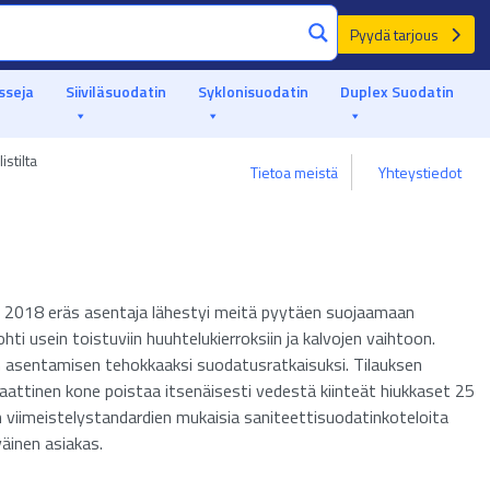
Pyydä tarjous
sseja
Siiviläsuodatin
Syklonisuodatin
Duplex Suodatin
stilta
Tietoa meistä
Yhteystiedot
lä 2018 eräs asentaja lähestyi meitä pyytäen suojaamaan
ti usein toistuviin huuhtelukierroksiin ja kalvojen vaihtoon.
n asentamisen tehokkaaksi suodatusratkaisuksi. Tilauksen
attinen kone poistaa itsenäisesti vedestä kiinteät hiukkaset 25
n viimeistelystandardien mukaisia saniteettisuodatinkoteloita
äinen asiakas.