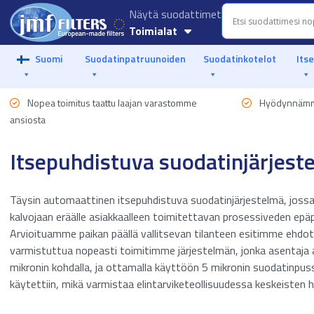
Näytä suodattimet
Toimialat
Vesiviljely
Suomi
Suodatinpatruunoiden
Suodatinkotelot
Its
Autoteollisuus
Nopea toimitus taattu laajan varastomme
Hyödynnämm
Food & Beverage
ansiosta
Nesteen suodatus
Itsepuhdistuva suodatinjärjest
Marine
Täysin automaattinen itsepuhdistuva suodatinjärjestelmä, joss
Offshore
kalvojaan eräälle asiakkaalleen toimitettavan prosessiveden epäpu
Arvioituamme paikan päällä vallitsevan tilanteen esitimme ehdo
Öljy ja kaasu
varmistuttua nopeasti toimitimme järjestelmän, jonka asentaja 
mikronin kohdalla, ja ottamalla käyttöön 5 mikronin suodatinpuss
Prosessiteollisuus
käytettiin, mikä varmistaa elintarviketeollisuudessa keskeisten
Meriveden