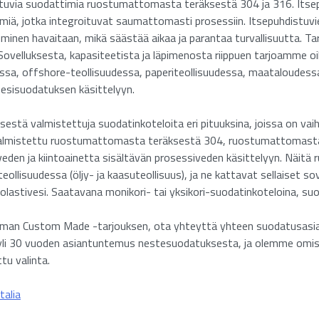
distuvia suodattimia ruostumattomasta teräksestä 304 ja 316. It
lmiä, jotka integroituvat saumattomasti prosessiin. Itsepuhdistuvi
tuminen havaitaan, mikä säästää aikaa ja parantaa turvallisuutta.
. Sovelluksesta, kapasiteetista ja läpimenosta riippuen tarjoamme
essa, offshore-teollisuudessa, paperiteollisuudessa, maataloudess
 esisuodatuksen käsittelyyn.
estä valmistettuja suodatinkoteloita eri pituuksina, joissa on va
on valmistettu ruostumattomasta teräksestä 304, ruostumattomas
eden ja kiintoainetta sisältävän prosessiveden käsittelyyn. Näit
ollisuudessa (öljy- ja kaasuteollisuus), ja ne kattavat sellaiset so
inolastivesi. Saatavana monikori- tai yksikori-suodatinkoteloina, suo
ttoman Custom Made -tarjouksen, ota yhteyttä yhteen suodatusasi
n yli 30 vuoden asiantuntemus nestesuodatuksesta, ja olemme omi
tu valinta.
talia