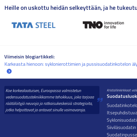
Heille on uskottu heidän selkeyttään, ja he tuke
Viimeisin blogiartikkeli:
Karkeasta hienoon: syklonierottimien ja pussisuodatinkotelon ä
Koe korkealaatuisen, Euroopassa valmistetun
Kristallinkirkkaat val
Suodatusluo
vedensuodatustekniikkamme tehokkuus, joka tarjoaa
räätälöityjä neuvoja ja ratkaisukeskeisiä strategioita,
Suodatinkotel
jotka helpottavat ja antavat sinulle voimavaroja.
Itsepuhdistuv
Syklonisuodati
Siiviläsuodatin
Suodatinpusse