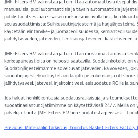
JMF-Filters B.V. valmistaa ja toimittaa automaattisia itsepuh
suodatus
manuaalisia, puoliautomaattisia ja täysin automaattisia järjeste
puhdistuu itsestään sisäisen mekanismin avulla heti, kun likaan
Säiliön varastointi
seulasuodattimista: Suihkusuutinjärjestelmä ja harjajärjestelmä
käytetään elintarvike- ja juomateollisuudessa, kemianteollisuud
Jäteveden käsittely
jäähdytysveden, jäteveden, teollisuusjäteveden, kasteluveden ja
JMF-Filters B.V. valmistaa ja toimittaa ruostumattomasta teräks
korkeapaineastioita on helposti saatavilla. Suodatinkotelot 
Suodatinjärjestelmämme soveltuvat jäteveden, kaivoveden, jokiv
suodatinjärjestelmiä käytetään laajalti petrokemian ja offshore-te
jäähdytysvesi, jätevesi, injektointivesi, esisuodatus RO:lle ja pa
Jos haluat henkilökohtaisia suodatusratkaisuja ja sitoumukse
suodatinasiantuntijatiimimme on käytettävissä 24/7. Meillä o
palveluja. Luota JMF-Filters B.V.:hen suodatustarpeissasi – harkit
Artikkelien
Previous:
Materiaalin tarkistus, toimitus Basket Filters Factory I
selaus