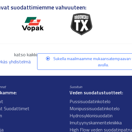
utuvat suodattimiemme vahvuuteen:
katso kaikki
Sukella maailmaamme mukaansatempaavan 
lykäs yhdistelmä
avulla.
innat
Suosituin
kkamme:
Veden suodatustuotteet:
ot
Pussisuodatinkotelo
at Suodattimet
Monipussisuodatinkotelo
n
Hydrosyklonisuodatin
Imutyynyskanneritekniikka
ja
High Flow veden suodatinpatr