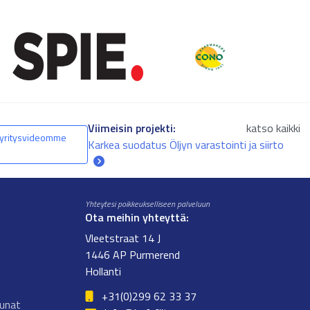
Viimeisin projekti:
katso kaikki
yritysvideomme
Karkea suodatus Öljyn varastointi ja siirto
Yhteytesi poikkeukselliseen palveluun
Ota meihin yhteyttä:
Vleetstraat 14 J
1446 AP Purmerend
Hollanti
+31(0)299 62 33 37
uunat