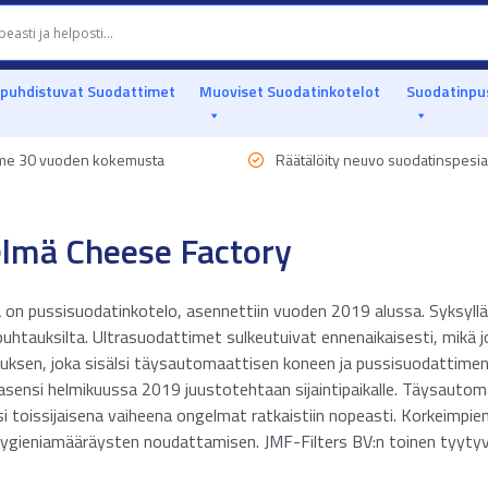
epuhdistuvat Suodattimet
Muoviset Suodatinkotelot
Suodatinpu
e 30 vuoden kokemusta
Räätälöity neuvo suodatinspesiali
elmä Cheese Factory
a on pussisuodatinkotelo, asennettiin vuoden 2019 alussa. Syksyl
htauksilta. Ultrasuodattimet sulkeutuivat ennenaikaisesti, mikä joh
tuksen, joka sisälsi täysautomaattisen koneen ja pussisuodattime
asensi helmikuussa 2019 juustotehtaan sijaintipaikalle. Täysautoma
i toissijaisena vaiheena ongelmat ratkaistiin nopeasti. Korkeimpie
 hygieniamääräysten noudattamisen. JMF-Filters BV:n toinen tyytyv