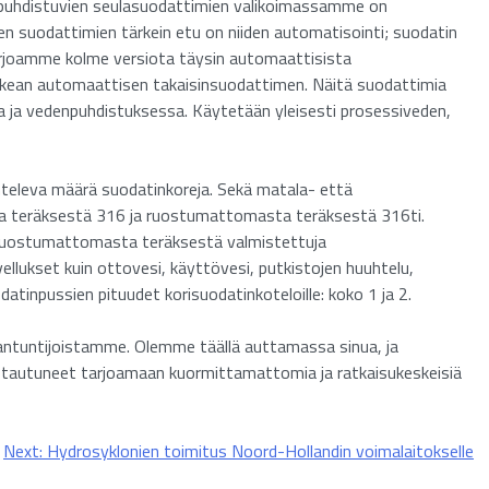
sepuhdistuvien seulasuodattimien valikoimassamme on
en suodattimien tärkein etu on niiden automatisointi; suodatin
 Tarjoamme kolme versiota täysin automaattisista
 oikean automaattisen takaisinsuodattimen. Näitä suodattimia
a ja vedenpuhdistuksessa. Käytetään yleisesti prosessiveden,
ihteleva määrä suodatinkoreja. Sekä matala- että
ta teräksestä 316 ja ruostumattomasta teräksestä 316ti.
ä ruostumattomasta teräksestä valmistettuja
vellukset kuin ottovesi, käyttövesi, putkistojen huuhtelu,
datinpussien pituudet korisuodatinkoteloille: koko 1 ja 2.
antuntijoistamme. Olemme täällä auttamassa sinua, ja
stautuneet tarjoamaan kuormittamattomia ja ratkaisukeskeisiä
Next:
Hydrosyklonien toimitus Noord-Hollandin voimalaitokselle