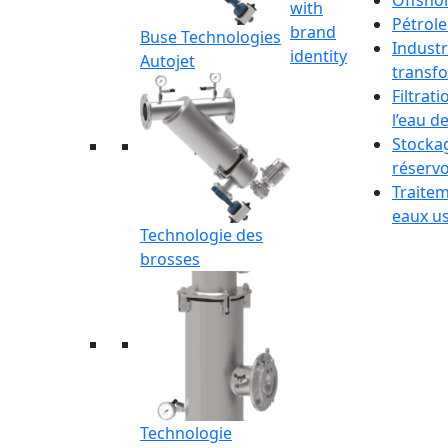
Offsho
Pétrole
Buse Technologies
Industr
Autojet
transf
Filtrati
l’eau d
Stocka
réservo
Traite
eaux u
Technologie des
brosses
Technologie