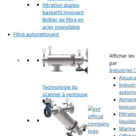
Boîtier de filtre en
acier inoxydable
Filtre autonettoyant
Afficher les 
par
Industries
Aquacu
Industr
Technologie du
automo
scanner à ventouse
Aliment
boisso
Filtrat
liquide
Marine