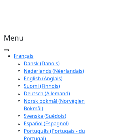
Menu
Français
Dansk
(
Danois
)
Nederlands
(
Néerlandais
)
English
(
Anglais
)
Suomi
(
Finnois
)
Deutsch
(
Allemand
)
Norsk bokmål
(
Norvégien
Bokmål
)
Svenska
(
Suédois
)
Español
(
Espagnol
)
Português
(
Portugais - du
Portugal
)