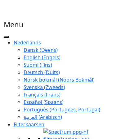
Menu
Nederlands
Dansk
(
Deens
)
English
(
Engels
)
Suomi
(
Fins
)
Deutsch
(
Duits
)
Norsk bokmål
(
Noors Bokmål
)
Svenska
(
Zweeds
)
Français
(
Frans
)
Español
(
Spaans
)
Português
(
Portugees, Portugal
)
العربية
(
Arabisch
)
Filterkaarsen