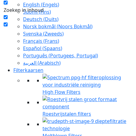
English
(
Engels
)
Zoeken in inhoud
Suomi
(
Fins
)
Deutsch
(
Duits
)
Norsk bokmål
(
Noors Bokmål
)
Svenska
(
Zweeds
)
Français
(
Frans
)
Español
(
Spaans
)
Português
(
Portugees, Portugal
)
العربية
(
Arabisch
)
Filterkaarsen
High Flow Filters
Roestvrijstalen filters
Meltblown Filters