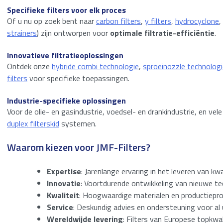
Specifieke filters voor elk proces
Of u nu op zoek bent naar
carbon filters
,
y filters
,
hydrocyclone
,
strainers
) zijn ontworpen voor
optimale filtratie-efficiëntie
.
Innovatieve filtratieoplossingen
Ontdek onze
hybride combi technologie
,
sproeinozzle technologi
filters
voor specifieke toepassingen.
Industrie-specifieke oplossingen
Voor de olie- en gasindustrie, voedsel- en drankindustrie, en v
duplex filterskid
systemen.
Waarom kiezen voor JMF-Filters?
Expertise
: Jarenlange ervaring in het leveren van kw
Innovatie
: Voortdurende ontwikkeling van nieuwe tec
Kwaliteit
: Hoogwaardige materialen en productiepr
Service
: Deskundig advies en ondersteuning voor al 
Wereldwijde levering
: Filters van Europese topkwal