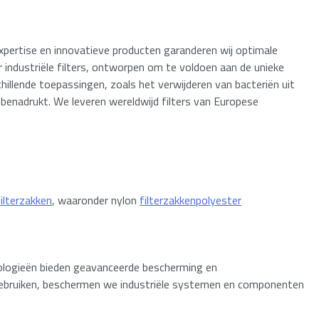
expertise en innovatieve producten garanderen wij optimale
 industriële filters, ontworpen om te voldoen aan de unieke
chillende toepassingen, zoals het verwijderen van bacteriën uit
s benadrukt. We leveren wereldwijd filters van Europese
filterzakken
, waaronder nylon
filterzakken
polyester
ologieën bieden geavanceerde bescherming en
 gebruiken, beschermen we industriële systemen en componenten