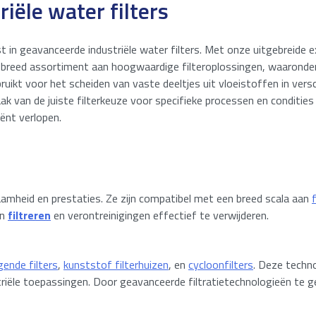
riële water filters
t in geavanceerde industriële water filters. Met onze uitgebreide 
s breed assortiment aan hoogwaardige filteroplossingen, waaronder
bruikt voor het scheiden van vaste deeltjes uit vloeistoffen in vers
aak van de juiste filterkeuze voor specifieke processen en conditie
ënt verlopen.
mheid en prestaties. Ze zijn compatibel met een breed scala aan
en
filtreren
en verontreinigingen effectief te verwijderen.
gende filters
,
kunststof filterhuizen
, en
cycloonfilters
. Deze techn
riële toepassingen. Door geavanceerde filtratietechnologieën te