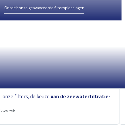
Ontdek onze geavanceerde filteroplossingen
– onze filters, de keuze
van de zeewaterfiltratie-
E
g
kwaliteit
M