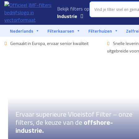
Bekijk filters op
Industrie
Aquacultuur
Nederlands
Filterkaarsen
Filterhuizen
Zelfre
Auto-industrie
Gemaakt in Europa, ervaar senior kwaliteit
Snelle leveri
uitgebreide voor
Voedingsmiddelen
Industrie
Vloeistoffiltratie
Marine
Offshore
Ervaar superieure Vloeistof Filter – onze
Olie & gas
filters, de keuze van de
offshore-
industrie.
Procesindustrie