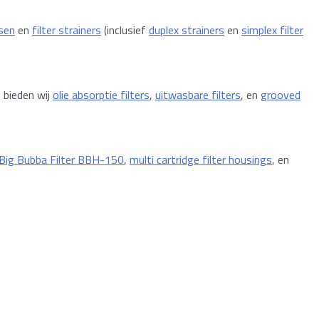
rsen
en
filter strainers
(inclusief
duplex strainers
en
simplex filter
 bieden wij
olie absorptie filters
,
uitwasbare filters
, en
grooved
Big Bubba Filter BBH-150
,
multi cartridge filter housings
, en