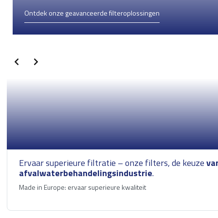
Zeewater filtratie
Ontdek onze geavanceerde filteroplossingen
Tankopslag
Behandeling van
afvalwater
Ervaar superieure filtratie – onze filters, de keuze
va
afvalwaterbehandelingsindustrie
.
Made in Europe: ervaar superieure kwaliteit