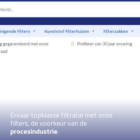
inigende Filters
Kunststof Filterhuizen
Filterzakken
ng gegarandeerd met onze
Profiteer van 30 jaar ervaring
raad
Ervaar topklasse filtratie met onze
filters, de voorkeur van de
procesindustrie
.