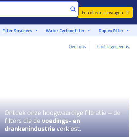
Een offerte aanvragen
Filter Strainers
Water Cycloonfilter
Duplex Filter
Aangepast advies van een filterspecialist
Over ons
Contactgegevens
Ontdek onze hoogwaardige filtratie – de
filters die de
voedings- en
drankenindustrie
verkiest.