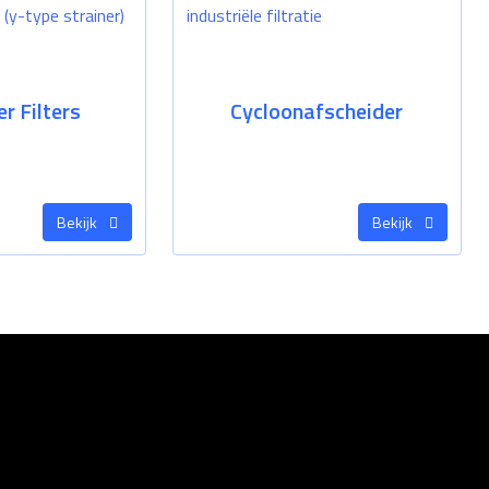
er Filters
Cycloonafscheider
Bekijk
Bekijk