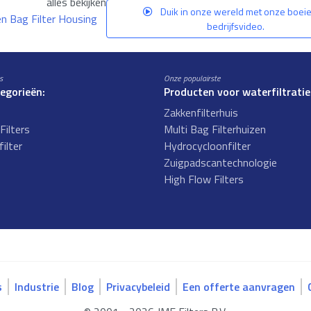
alles bekijken
Duik in onze wereld met onze boei
en Bag Filter Housing
bedrijfsvideo.
s
Onze populairste
tegorieën:
Producten voor waterfiltratie
Zakkenfilterhuis
Filters
Multi Bag Filterhuizen
ilter
Hydrocycloonfilter
s
Zuigpadscantechnologie
High Flow Filters
s
Industrie
Blog
Privacybeleid
Een offerte aanvragen