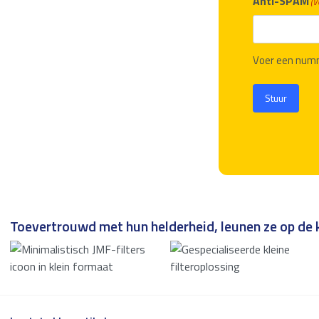
Anti-SPAM
(V
Voer een num
Stuur
Toevertrouwd met hun helderheid, leunen ze op de k