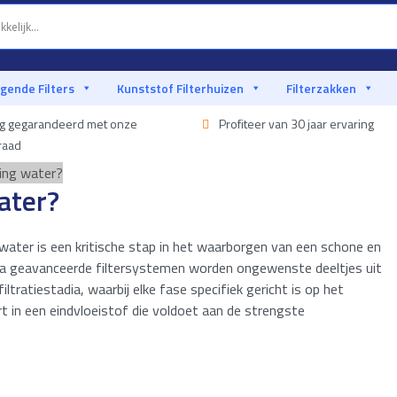
igende Filters
Kunststof Filterhuizen
Filterzakken
ng gegarandeerd met onze
Profiteer van 30 jaar ervaring
raad
ering water?
water?
water is een kritische stap in het waarborgen van een schone en
via geavanceerde filtersystemen worden ongewenste deeltjes uit
ltratiestadia, waarbij elke fase specifiek gericht is op het
t in een eindvloeistof die voldoet aan de strengste