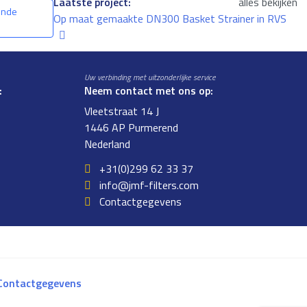
Laatste project:
alles bekijken
ende
Op maat gemaakte DN300 Basket Strainer in RVS
Uw verbinding met uitzonderlijke service
:
Neem contact met ons op:
Vleetstraat 14 J
1446 AP Purmerend
Nederland
+31(0)299 62 33 37
info@jmf-filters.com
Contactgegevens
Contactgegevens