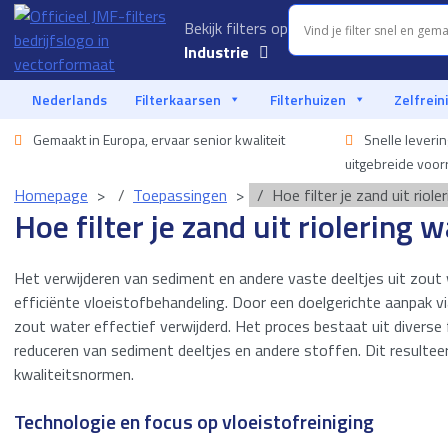
Bekijk filters op
Industrie
Aquacultuur
Nederlands
Filterkaarsen
Filterhuizen
Zelfrein
Auto-industrie
Gemaakt in Europa, ervaar senior kwaliteit
Snelle leveri
uitgebreide voor
Voedingsmiddelen
Homepage
Toepassingen
Hoe filter je zand uit riol
Industrie
Hoe filter je zand uit riolering 
Vloeistoffiltratie
Het verwijderen van sediment en andere vaste deeltjes uit zout 
Marine
efficiënte vloeistofbehandeling. Door een doelgerichte aanpak 
zout water effectief verwijderd. Het proces bestaat uit diverse fi
Offshore
reduceren van sediment deeltjes en andere stoffen. Dit resulteer
kwaliteitsnormen.
Olie & gas
Technologie en focus op vloeistofreiniging
Procesindustrie