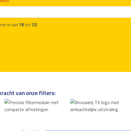
ereist)
mer in van
18
tot
20
.
racht van onze filters: