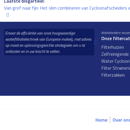
Laatste blogartikel:
Van grof naar fijn: Het slim combineren van Cycloonafscheiders 
Ervaar de efficiëntie van onze hoogwaardige
Kristalheldere keuze
Onze filterca
waterfiltratietechniek van Europese makelij, met advies
op maat en oplossingsgerichte strategieën om u te
Filterhuizen
ontlasten en in uw kracht te zetten.
Zelfreinigende 
Water Cycloonf
Filter Strainer
Filterzakken
Home
Over on