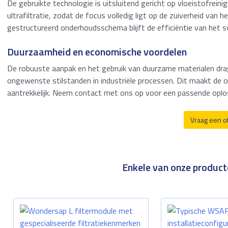
De gebruikte technologie is uitsluitend gericht op vloeistofreini
Zeewater filtratie
ultrafiltratie, zodat de focus volledig ligt op de zuiverheid van
gestructureerd onderhoudsschema blijft de efficiëntie van het 
Tankopslag
Duurzaamheid en economische voordelen
Behandeling van
De robuuste aanpak en het gebruik van duurzame materialen drag
afvalwater
ongewenste stilstanden in industriële processen. Dit maakt de o
aantrekkelijk. Neem contact met ons op voor een passende oploss
Vraag een o
Enkele van onze producte