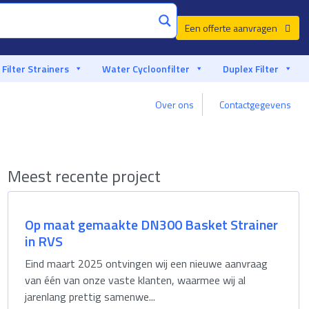
Een offerte aanvragen
Filter Strainers
Water Cycloonfilter
Duplex Filter
Aangepast advies van een filterspecialist
Over ons
Contactgegevens
Meest recente project
Op maat gemaakte DN300 Basket Strainer
in RVS
Eind maart 2025 ontvingen wij een nieuwe aanvraag
van één van onze vaste klanten, waarmee wij al
jarenlang prettig samenwe...