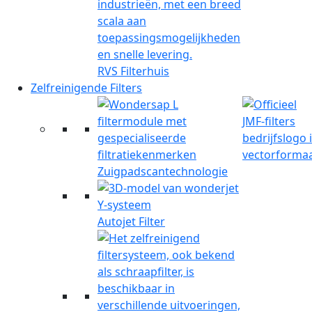
RVS Filterhuis
Zelfreinigende Filters
Zuigpadscantechnologie
Autojet Filter