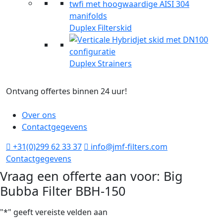
Duplex Filterskid
Duplex Strainers
Ontvang offertes binnen 24 uur!
G
Over ons
Contactgegevens
+31(0)299 62 33 37
info@jmf-filters.com
Contactgegevens
Vraag een offerte aan voor: Big
Bubba Filter BBH-150
"
*
" geeft vereiste velden aan