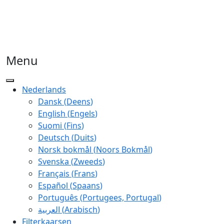
Menu
Nederlands
Dansk
(
Deens
)
English
(
Engels
)
Suomi
(
Fins
)
Deutsch
(
Duits
)
Norsk bokmål
(
Noors Bokmål
)
Svenska
(
Zweeds
)
Français
(
Frans
)
Español
(
Spaans
)
Português
(
Portugees, Portugal
)
العربية
(
Arabisch
)
Filterkaarsen