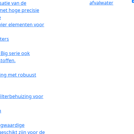
afvalwater
e
ters
n