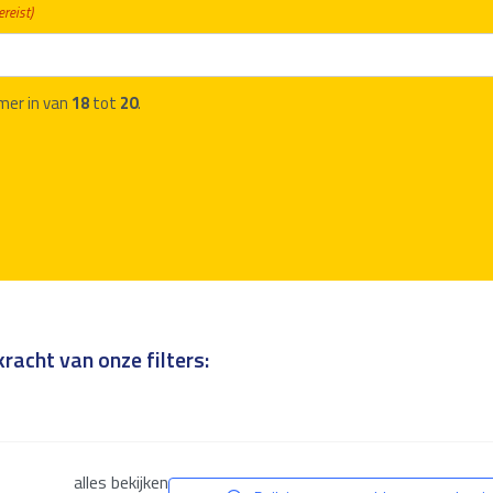
ereist)
mer in van
18
tot
20
.
racht van onze filters:
alles bekijken