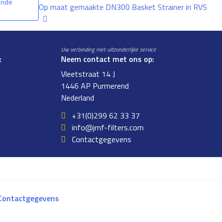
ende
Op maat gemaakte DN300 Basket Strainer in RVS
Uw verbinding met uitzonderlijke service
:
Neem contact met ons op:
Vleetstraat 14 J
1446 AP Purmerend
Nederland
+31(0)299 62 33 37
info@jmf-filters.com
Contactgegevens
Contactgegevens