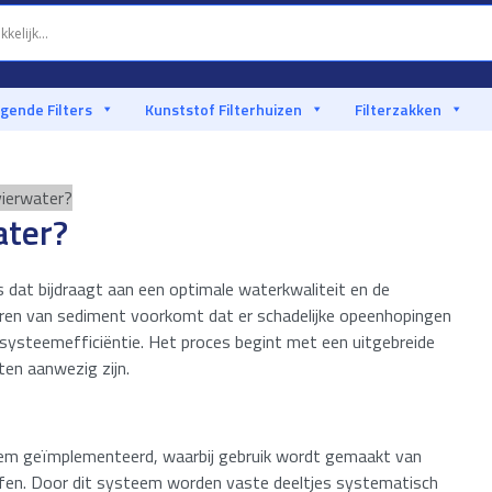
igende Filters
Kunststof Filterhuizen
Filterzakken
ivierwater?
ater?
es dat bijdraagt aan een optimale waterkwaliteit en de
deren van sediment voorkomt dat er schadelijke opeenhopingen
systeemefficiëntie. Het proces begint met een uitgebreide
ten aanwezig zijn.
eem geïmplementeerd, waarbij gebruik wordt gemaakt van
offen. Door dit systeem worden vaste deeltjes systematisch