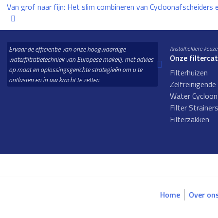
Van grof naar fijn: Het slim combineren van Cycloonafscheiders 
Ervaar de efficiëntie van onze hoogwaardige
Kristalheldere keuze
Onze filterca
waterfiltratietechniek van Europese makelij, met advies
op maat en oplossingsgerichte strategieën om u te
Filterhuizen
ontlasten en in uw kracht te zetten.
Zelfreinigende 
Water Cycloonf
Filter Strainer
Filterzakken
Home
Over on