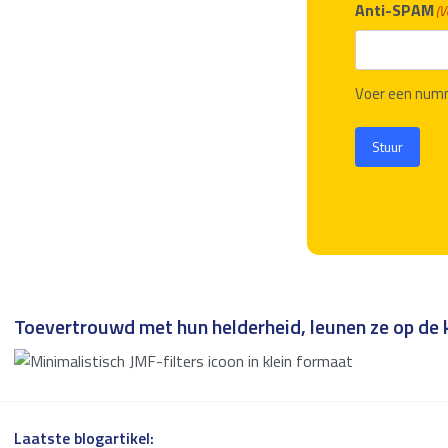
Anti-SPAM
(V
Voer een num
Stuur
Toevertrouwd met hun helderheid, leunen ze op de k
Laatste blogartikel: