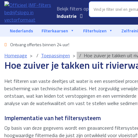
Bekijk filters op
Industrie
Aquacultuur
Nederlands
Filterkaarsen
Filterhuizen
Zelfrein
Auto-industrie
Ontvang offertes binnen 24 uur!
Voedingsmiddelen
Homepage
Toepassingen
Hoe zuiver je takken uit r
Industrie
Hoe zuiver je takken uit rivierw
Vloeistoffiltratie
Het filteren van vaste deeltjes uit water is een essentieel proc
bescherming van technische installaties. Het zorgvuldig verwij
Marine
ontstaan, wat kan leiden tot verstoppingen en een verminderde 
Offshore
analyse van de waterkwaliteit om vast te stellen welke sedimen
Implementatie van het filtersysteem
Olie & gas
Op basis van deze gegevens wordt een geavanceerd filtersyst
Procesindustrie
hoogwaardige filtermedia die juist zijn ontwikkeld voor vloeist