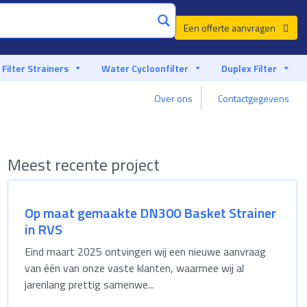
Een offerte aanvragen
Filter Strainers
Water Cycloonfilter
Duplex Filter
Over ons
Contactgegevens
Gemaakt in Europa, ervaar senior kwaliteit
Meest recente project
Op maat gemaakte DN300 Basket Strainer
in RVS
Eind maart 2025 ontvingen wij een nieuwe aanvraag
van één van onze vaste klanten, waarmee wij al
jarenlang prettig samenwe...