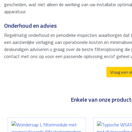
gescheiden, wat niet alleen de werking van uw installatie optima
Zeewater filtratie
apparatuur.
Tankopslag
Onderhoud en advies
Behandeling van
Regelmatig onderhoud en periodieke inspecties waarborgen dat he
afvalwater
een aanzienlijke verlaging van operationele kosten en minimalis
deskundigen adviseren u graag over de beste filteroplossing di
contact met ons op voor een passende oplossing en/of geheel vri
Vraag een o
Enkele van onze producte