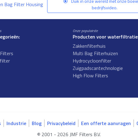
Duik in onze wereld met onze boei
en Bag Filter Housing
bedrijfsvideo.
s
Onze populairste
tegorieën:
Producten voor waterfiltratie
Zakkenfilterhuis
Filters
Multi Bag Filterhuizen
ilter
Hydrocycloonfilter
s
Zuigpadscantechnologie
High Flow Filters
s
Industrie
Blog
Privacybeleid
Een offerte aanvragen
© 2001 - 2026 JMF Filters B.V.