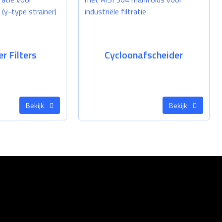
er Filters
Cycloonafscheider
Bekijk
Bekijk