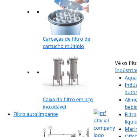
Carcaças de filtro de
cartucho múltiplo
Vê os filt
Indústri
Aqua
Indús
auto
Caixa do filtro em aço
Alim
inoxidável
bebi
Filtro autolimpante
Filtr
líqui
Mari
Offs