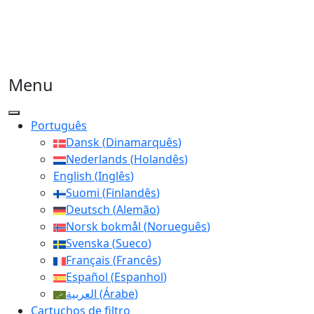
Menu
Português
Dansk
(
Dinamarquês
)
Nederlands
(
Holandês
)
English
(
Inglês
)
Suomi
(
Finlandês
)
Deutsch
(
Alemão
)
Norsk bokmål
(
Norueguês
)
Svenska
(
Sueco
)
Français
(
Francês
)
Español
(
Espanhol
)
العربية
(
Árabe
)
Cartuchos de filtro