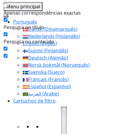
Menu principal
Apenas correspondências exactas
Português
Pesquisa no título
Dansk
(
Dinamarquês
)
Nederlands
(
Holandês
)
Pesquisa no conteúdo
English
(
Inglês
)
Suomi
(
Finlandês
)
Deutsch
(
Alemão
)
Norsk bokmål
(
Norueguês
)
Svenska
(
Sueco
)
Français
(
Francês
)
Español
(
Espanhol
)
العربية
(
Árabe
)
Cartuchos de filtro