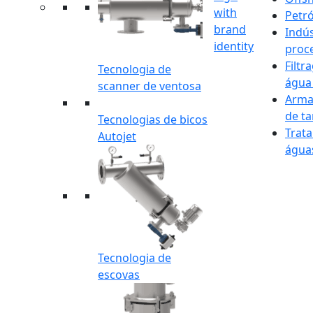
Petró
Indús
proc
Filtr
Tecnologia de
água
scanner de ventosa
Arma
de t
Tecnologias de bicos
Trat
Autojet
águas
Tecnologia de
escovas