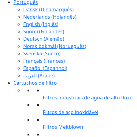
Português
Dansk
(
Dinamarquês
)
Nederlands
(
Holandês
)
English
(
Inglês
)
Suomi
(
Finlandês
)
Deutsch
(
Alemão
)
Norsk bokmål
(
Norueguês
)
Svenska
(
Sueco
)
Français
(
Francês
)
Español
(
Espanhol
)
العربية
(
Árabe
)
Cartuchos de filtro
Filtros industriais de água de alto fluxo
Filtros de aço inoxidável
Filtros Meltblown