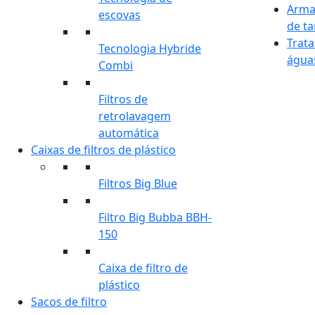
Arma
escovas
de t
Trat
Tecnologia Hybride
águas
Combi
Filtros de
retrolavagem
automática
Caixas de filtros de plástico
Filtros Big Blue
Filtro Big Bubba BBH-
150
Caixa de filtro de
plástico
Sacos de filtro