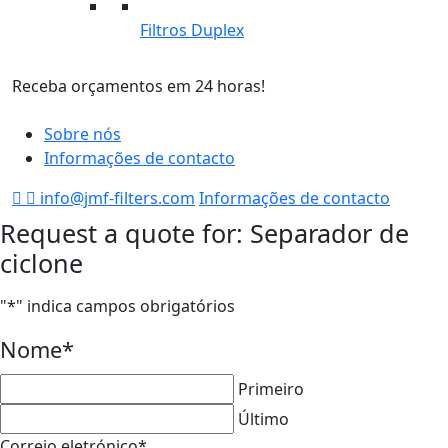
Filtros Duplex
Receba orçamentos em 24 horas!
F
Sobre nós
Informações de contacto
info@jmf-filters.com
Informações de contacto
Request a quote for: Separador de
ciclone
"
*
" indica campos obrigatórios
Nome
*
Primeiro
Último
Correio eletrónico
*