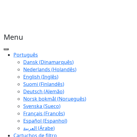
Menu
Português
Dansk
(
Dinamarquês
)
Nederlands
(
Holandês
)
English
(
Inglês
)
Suomi
(
Finlandês
)
Deutsch
(
Alemão
)
Norsk bokmål
(
Norueguês
)
Svenska
(
Sueco
)
Français
(
Francês
)
Español
(
Espanhol
)
العربية
(
Árabe
)
Cartuchos de filtro