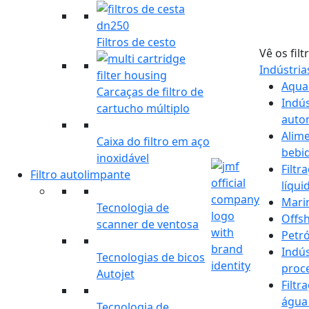
Filtros de cesto
Vê os filt
Indústri
Aqua
Carcaças de filtro de
Indús
cartucho múltiplo
auto
Alim
Caixa do filtro em aço
bebi
inoxidável
Filtr
Filtro autolimpante
líqui
Mari
Tecnologia de
Offs
scanner de ventosa
Petró
Indús
Tecnologias de bicos
proc
Autojet
Filtr
água
Tecnologia de