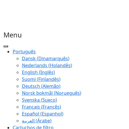
Menu
Português
Dansk
(
Dinamarquês
)
Nederlands
(
Holandês
)
English
(
Inglês
)
Suomi
(
Finlandês
)
Deutsch
(
Alemão
)
Norsk bokmål
(
Norueguês
)
Svenska
(
Sueco
)
Français
(
Francês
)
Español
(
Espanhol
)
العربية
(
Árabe
)
Cartuchos de filtro