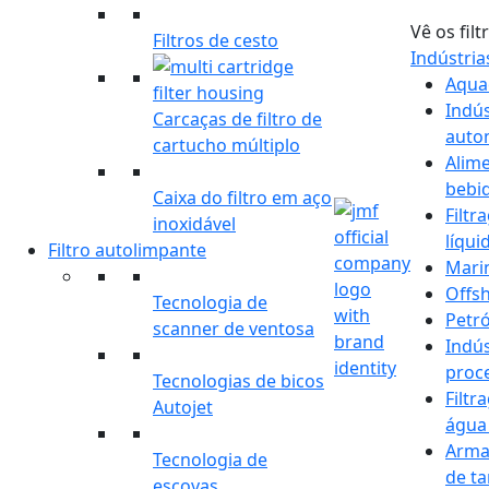
Vê os filt
Filtros de cesto
Indústri
Aqua
Indús
Carcaças de filtro de
auto
cartucho múltiplo
Alim
bebi
Caixa do filtro em aço
Filtr
inoxidável
líqui
Filtro autolimpante
Mari
Offs
Tecnologia de
Petró
scanner de ventosa
Indús
proc
Tecnologias de bicos
Filtr
Autojet
água
Arma
Tecnologia de
de t
escovas