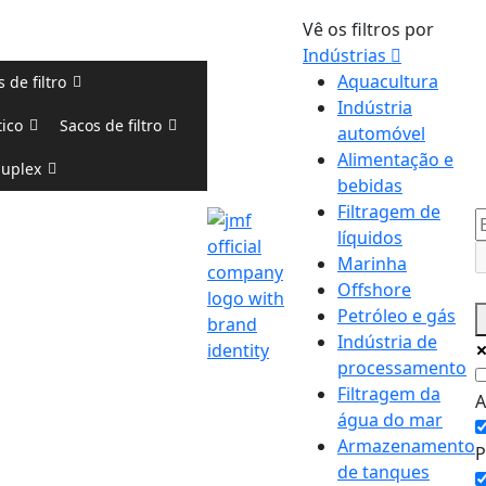
Vê os filtros por
Indústrias
Aquacultura
 de filtro
Indústria
tico
Sacos de filtro
automóvel
Alimentação e
duplex
bebidas
Filtragem de
líquidos
Marinha
Offshore
Petróleo e gás
Indústria de
processamento
Filtragem da
A
água do mar
Armazenamento
P
de tanques