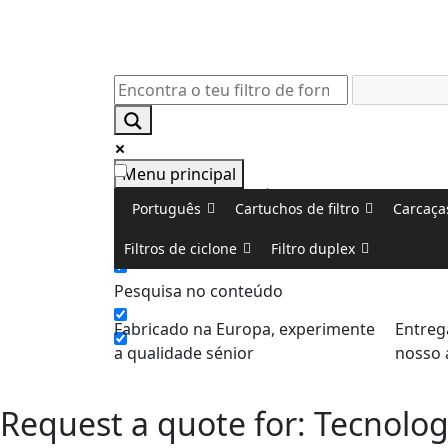
Menu principal
Apenas correspondências exactas
Português
Cartuchos de filtro
Carcaças
Pesquisa no título
Filtros de ciclone
Filtro duplex
Pesquisa no conteúdo
m 24 horas!
Fabricado na Europa, experimente
Entreg
a qualidade sénior
nosso 
Request a quote for: Tecnolo