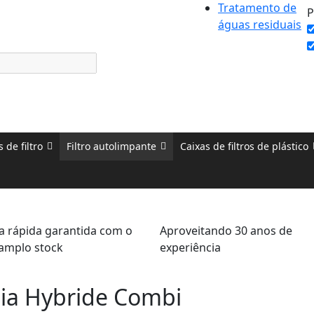
Tratamento de
P
águas residuais
 de filtro
Filtro autolimpante
Caixas de filtros de plástico
a rápida garantida com o
Aproveitando 30 anos de
amplo stock
experiência
gia Hybride Combi