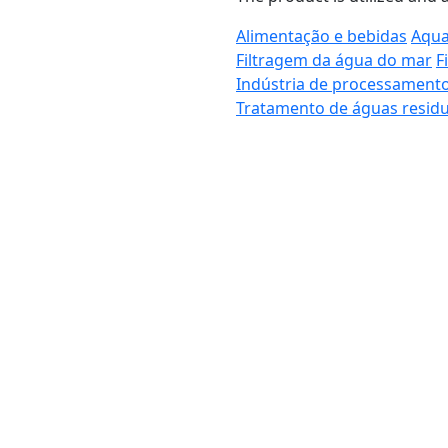
Alimentação e bebidas
Aqua
Filtragem da água do mar
F
Indústria de processament
Tratamento de águas residu