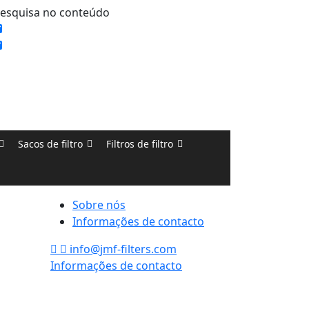
esquisa no conteúdo
Sacos de filtro
Filtros de filtro
Sobre nós
Informações de contacto
Aconselhamento personalizado de
um especialista em filtros
info@jmf-filters.com
Informações de contacto