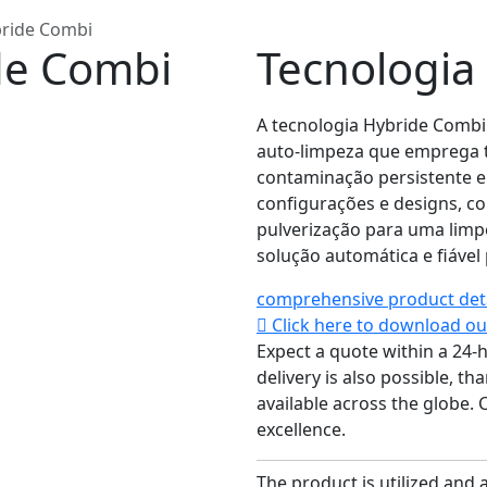
bride Combi
de Combi
Tecnologia
A tecnologia Hybride Combi
auto-limpeza que emprega t
contaminação persistente em
configurações e designs, c
pulverização para uma limp
solução automática e fiável 
comprehensive product det
Click here to download our
Expect a quote within a 24-
delivery is also possible, th
available across the globe.
excellence.
The product is utilized and 