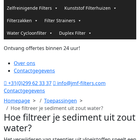
Zelfreinigende Filters
Kunststof Filterhuizen
Filterzakken
Filter Strainers
Water Cycloonfilter
Duplex Filter
Ontvang offertes binnen 24 uur!
G
Over ons
Contactgegevens
+31(0)299 62 33 37
info@jmf-filters.com
Contactgegevens
Homepage
Toepassingen
Hoe filtreer je sediment uit zout water?
Hoe filtreer je sediment uit zout
water?
Het verwijderen van steentjes uit vloeistoffen speelt een