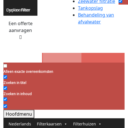
Zeewater filtratie
Tankopslag
Cycloonfilter
Duplex Filter
Behandeling van
afvalwater
Een offerte
aanvragen
Alleen exacte overeenkomsten
Zoeken in titel
Zoeken in inhoud
Hoofdmenu
Nederlands
Filterkaarsen
Filterhuizen