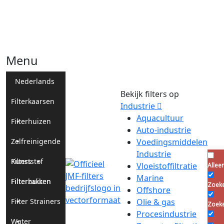
Menu
Nederlands
Bekijk filters op
Filterkaarsen
Industrie
Aquacultuur
Filterhuizen
Auto-industrie
Zelfreinigende
Voedingsmiddelen
Industrie
Filters
Kunststof
Vloeistoffiltratie
Allee
Marine
Filterhuizen
Filterzakken
Zoeken
Offshore
Filter Strainers
Olie & gas
Zoeke
Procesindustrie
Water